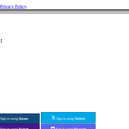
Privacy Policy
.
!
Sign in using
Steam
Sign in using
Twitter
Sign in using
Twitch
Sign in using
Discord