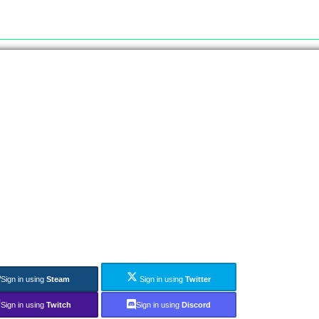
Sign in using
Steam
Sign in using
Twitter
Sign in using
Twitch
Sign in using
Discord