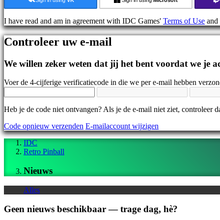
Nieuws
Media
I have read and am in agreement with IDC Games'
Terms of Use
and
Handleidingen
Forums
Controleer uw e-mail
IDC
Gifts
IDC
We willen zeker weten dat jij het bent voordat we je
Plays
Ondersteuning
Voer de 4-cijferige verificatiecode in die we per e-mail hebben verzo
Veelgestelde
vragen
Heb je de code niet ontvangen? Als je de e-mail niet ziet, controleer
Account
Code opnieuw verzenden
E-mailaccount wijzigen
IDC
Registreren
Retro Pinball
Inloggen
Jouw
Nieuws
wachtwoord
vergeten?
Alles
Taal
wijzigen
Geen nieuws beschikbaar — trage dag, hè?