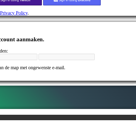
Privacy Policy
.
 account aanmaken.
nden:
 dan de map met ongewenste e-mail.