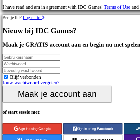
games
I have read and am in agreement with IDC Games'
Terms of Use
and
Sportspellen
Schietspellen
Ben je lid?
Log nu in!
Racing
games
Nieuw bij IDC Games?
Casual
games
Indie
Maak je GRATIS account aan en begin nu met spelen
games
Simulation
games
Puzzle
games
Fighting
Blijf verbonden
games
Jouw wachtwoord vergeten?
Demo's
Maak je account aan
Gemeenschap
of start sessie met:
Gameplay
In-
Sign in using
Google
Sign in using
Facebook
game
evenementen
Sign in using
VK
Sign in using
Microsoft