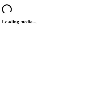
Stellar Interface
Loading...
Loading media...