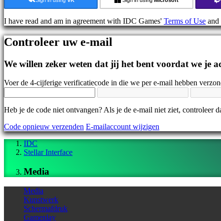
Nieuws
Media
I have read and am in agreement with IDC Games'
Terms of Use
and
Handleidingen
Forums
Controleer uw e-mail
IDC
Gifts
IDC
We willen zeker weten dat jij het bent voordat we je
Plays
Ondersteuning
Voer de 4-cijferige verificatiecode in die we per e-mail hebben verzo
Veelgestelde
vragen
Heb je de code niet ontvangen? Als je de e-mail niet ziet, controleer
Account
Code opnieuw verzenden
E-mailaccount wijzigen
IDC
Registreren
Stellar Interface
Inloggen
Jouw
Media
wachtwoord
vergeten?
Media
Taal
Kunstwerk
wijzigen
Schermafdruk
Gameplay