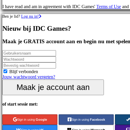
games
I have read and am in agreement with IDC Games'
Terms of Use
and
Sportspellen
Schietspellen
Ben je lid?
Log nu in!
Racing
games
Nieuw bij IDC Games?
Casual
games
Indie
Maak je GRATIS account aan en begin nu met spelen
games
Simulation
games
Puzzle
games
Fighting
Blijf verbonden
games
Jouw wachtwoord vergeten?
Demo's
Maak je account aan
Gemeenschap
of start sessie met:
Gameplay
In-
Sign in using
Google
Sign in using
Facebook
game
evenementen
Sign in using
VK
Sign in using
Microsoft