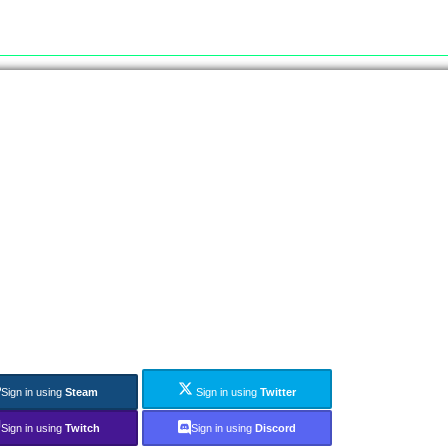
Sign in using
Steam
Sign in using
Twitter
Sign in using
Twitch
Sign in using
Discord