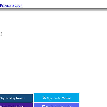
Privacy Policy
.
!
Sign in using
Steam
Sign in using
Twitter
Sign in using
Twitch
Sign in using
Discord