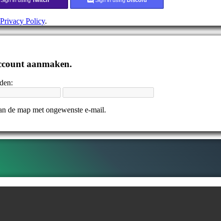
Privacy Policy
.
 account aanmaken.
nden:
 dan de map met ongewenste e-mail.