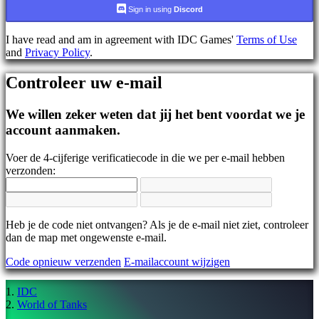
AR
Sign in using
Discord
BS
CS
I have read and am in agreement with IDC Games'
Terms of Use
DA
and
Privacy Policy
.
DE
EL
Controleer uw e-mail
EN
ES
FI
We willen zeker weten dat jij het bent voordat we je
FR
account aanmaken.
HR
IT
Voer de 4-cijferige verificatiecode in die we per e-mail hebben
JA
verzonden:
KO
NL
NO
PL
PT
Heb je de code niet ontvangen? Als je de e-mail niet ziet, controleer
RO
dan de map met ongewenste e-mail.
RU
Code opnieuw verzenden
E-mailaccount wijzigen
SR
SV
TH
IDC
TR
World of Tanks
UK