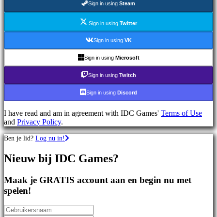
Sign in using
Steam
games
Sportspellen
Schietspellen
Sign in using
Twitter
Racing
games
Sign in using
VK
Casual
games
Sign in using
Microsoft
Indie
games
Sign in using
Twitch
Simulation
games
Sign in using
Discord
Puzzle
games
I have read and am in agreement with IDC Games'
Terms of Use
Fighting
and
Privacy Policy
.
games
Demo's
Ben je lid?
Log nu in!
Nieuw bij IDC Games?
Gemeenschap
Maak je GRATIS account aan en begin nu met
Gameplay
spelen!
In-
game
evenementen