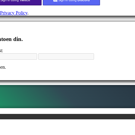
Privacy Policy
.
ntoen din.
t:
pen.