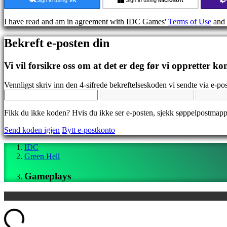
Guide
Forum
I have read and am in agreement with IDC Games'
Terms of Use
and
IDC
Gifts
Bekreft e-posten din
IDC
Plays
Brukerstøtte
Vi vil forsikre oss om at det er deg før vi oppretter ko
Ofte
stilte
Vennligst skriv inn den 4-sifrede bekreftelseskoden vi sendte via e-pos
spørsmål
Fikk du ikke koden? Hvis du ikke ser e-posten, sjekk søppelpostmap
Konto
Send koden igjen
Bytt e-postkonto
Registrer
IDC
Logg
Green Hell
inn
Glemt
Gameplays
passord?
Bytt
språk
ding...
AR