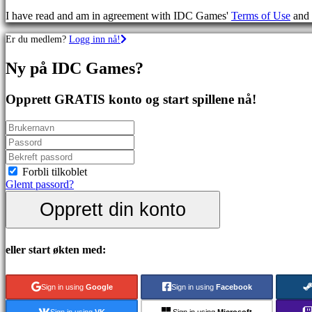
Skytespill
I have read and am in agreement with IDC Games'
Terms of Use
and
Racing
games
Er du medlem?
Logg inn nå!
Casual
games
Ny på IDC Games?
Indie
games
Simulation
Opprett GRATIS konto og start spillene nå!
games
Puzzle
games
Fighting
games
Demoer
Forbli tilkoblet
Glemt passord?
Opprett din konto
Sammfunn
Spill
eller start økten med:
Arrangementer
i
spillet
Sign in using
Google
Sign in using
Facebook
Nyheter
Media
Sign in using
VK
Sign in using
Microsoft