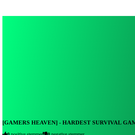
[GAMERS HEAVEN] - HARDEST SURVIVAL GAM
0
positive stemmer
0
negative stemmer