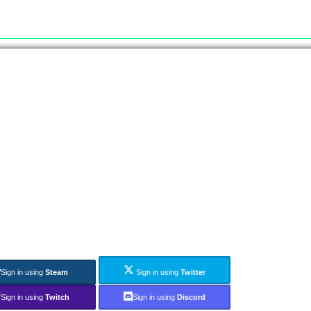
Sign in using
Steam
Sign in using
Twitter
Sign in using
Twitch
Sign in using
Discord