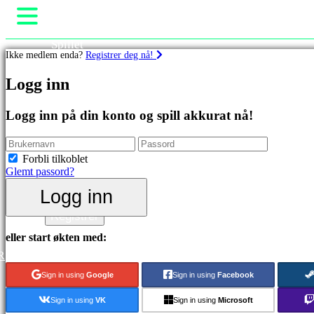
Spillet
Ikke medlem enda?
Registrer deg nå!
Spill
Arrangementer i spillet
Spill
Logg inn
Nyheter
Media
Utvalgt
Guide
Logg inn på din konto og spill akkurat nå!
Nyutgivelser
Brukerstøtte
Gratis
Forum
å
Butikk
Forbli tilkoblet
spille
Glemt passord?
Kategorier
Logg inn
Logg inn
Registrer
Actionspill
Stategispill
eller start økten med:
Eventyrspill
R
MMO
spill
Sign in using
Google
Sign in using
Facebook
RPG
spill
Sign in using
VK
Sign in using
Microsoft
Sportsspill