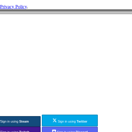
Privacy Policy
.
Sign in using
Steam
Sign in using
Twitter
Sign in using
Twitch
Sign in using
Discord