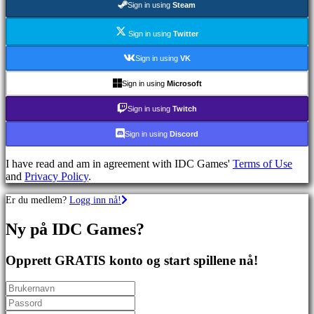
Sign in using
Steam
Skytespill
Racing
games
Sign in using
Twitter
Casual
games
Sign in using
VK
Indie
games
Sign in using
Microsoft
Simulation
games
Sign in using
Twitch
Puzzle
games
Sign in using
Discord
Fighting
games
I have read and am in agreement with IDC Games'
Terms of Use
Demoer
and
Privacy Policy
.
Er du medlem?
Logg inn nå!
Sammfunn
Ny på IDC Games?
Spill
Arrangementer
Opprett GRATIS konto og start spillene nå!
i
spillet
Nyheter
Media