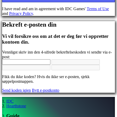
BS
CS
I have read and am in agreement with IDC Games'
Terms of Use
DA
and
Privacy Policy
.
DE
EL
Bekreft e-posten din
EN
ES
FI
Vi vil forsikre oss om at det er deg før vi oppretter
FR
kontoen din.
HR
IT
Vennligst skriv inn den 4-sifrede bekreftelseskoden vi sendte via e-
JA
post:
KO
NL
NO
PL
Fikk du ikke koden? Hvis du ikke ser e-posten, sjekk
PT
søppelpostmappen.
RO
RU
Send koden igjen
Bytt e-postkonto
SR
SV
TH
IDC
TR
Hearthstone
UK
VI
Guide