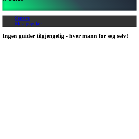
ZH
Seneste
Spillet
Mest populær
Ingen guider tilgjengelig - hver mann for seg selv!
Spillet
Spill
Arrangementer
i
spillet
Nyheter
Media
Guide
Forum