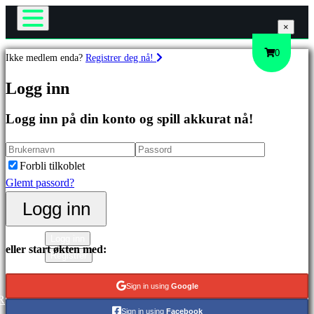
×
×
×
Spillet
0
Ikke medlem enda?
Registrer deg nå!
Spill
Spill
Logg inn
Arrangementer i spillet
Nyheter
Logg inn på din konto og spill akkurat nå!
Media
Utvalgt
Guide
Nyutgivelser
Brukerstøtte
Gratis
Forbli tilkoblet
Forum
å
Glemt passord?
Butikk
spille
Logg inn
Kategorier
Logg inn
eller start økten med:
Registrer
Actionspill
Stategispill
Sign in using
Google
Eventyrspill
R
Sign in using
Facebook