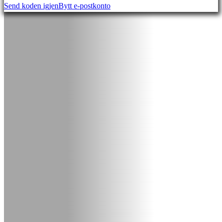
Send koden igjen
Bytt e-postkonto
DE
EL
EN
ES
FI
FR
HR
IT
JA
KO
NL
NO
PL
PT
RO
RU
SR
SV