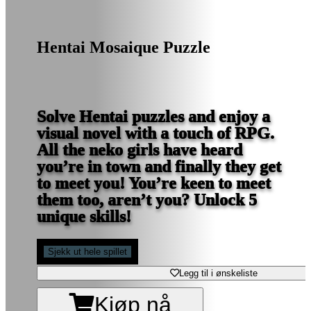
Hentai Mosaique Puzzle
Solve Hentai puzzles and enjoy a
visual novel with a touch of RPG.
All the neko girls have heard
you’re in town and finally they get
to meet you! You’re keen to meet
them too, aren’t you? Unlock 5
unique skills!
Sjekk ut hele spillet
Legg til i ønskeliste
Kjøp nå