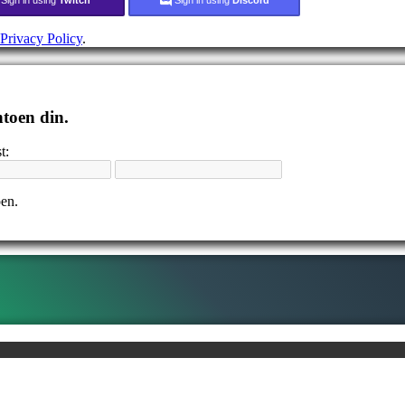
Privacy Policy
.
ntoen din.
t:
pen.