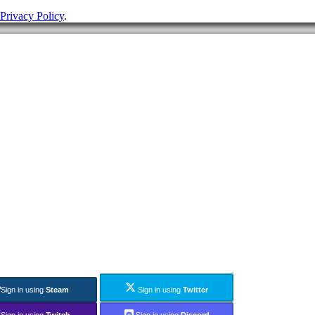
Privacy Policy
.
Sign in using
Steam
Sign in using
Twitter
Sign in using
Twitch
Sign in using
Discord