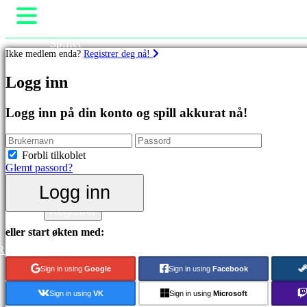
Spillet
Ikke medlem enda?
Registrer deg nå!
Spill
Arrangementer i spillet
Spill
Logg inn
Nyheter
Media
Utvalgt
Guide
Logg inn på din konto og spill akkurat nå!
Nyutgivelser
Brukerstøtte
Gratis
Forum
å
Butikk
Forbli tilkoblet
spille
Glemt passord?
Kategorier
Logg inn
Logg inn
Registrer
Actionspill
Stategispill
eller start økten med:
Eventyrspill
R
MMO
spill
Sign in using
Google
Sign in using
Facebook
RPG
spill
Sign in using
VK
Sign in using
Microsoft
Sportsspill