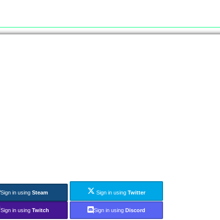
Sign in using
Steam
Sign in using
Twitter
Sign in using
Twitch
Sign in using
Discord