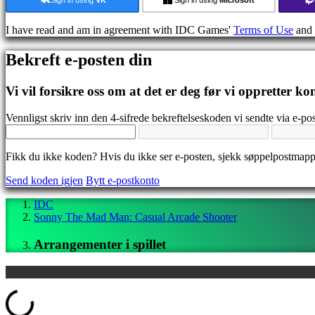
Guide
Forum
I have read and am in agreement with IDC Games'
Terms of Use
and
IDC
Gifts
Bekreft e-posten din
IDC
Plays
Brukerstøtte
Vi vil forsikre oss om at det er deg før vi oppretter ko
Ofte
stilte
Vennligst skriv inn den 4-sifrede bekreftelseskoden vi sendte via e-pos
spørsmål
Fikk du ikke koden? Hvis du ikke ser e-posten, sjekk søppelpostmap
Konto
Send koden igjen
Bytt e-postkonto
Registrer
IDC
Logg
Sonny The Mad Man: Casual Arcade Shooter
inn
Glemt
Arrangementer i spillet
passord?
Bytt
språk
ding...
AR