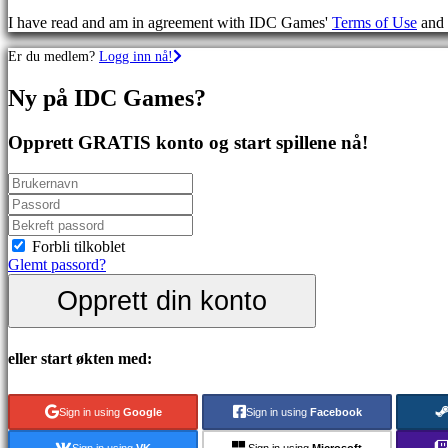
Skytespill
I have read and am in agreement with IDC Games'
Terms of Use
and
Racing
games
Er du medlem?
Logg inn nå!
Casual
games
Ny på IDC Games?
Indie
games
Simulation
Opprett GRATIS konto og start spillene nå!
games
Puzzle
games
Fighting
games
Demoer
Forbli tilkoblet
Glemt passord?
Opprett din konto
Sammfunn
Spill
eller start økten med:
Arrangementer
i
spillet
Sign in using
Google
Sign in using
Facebook
Nyheter
Media
Sign in using
VK
Sign in using
Microsoft