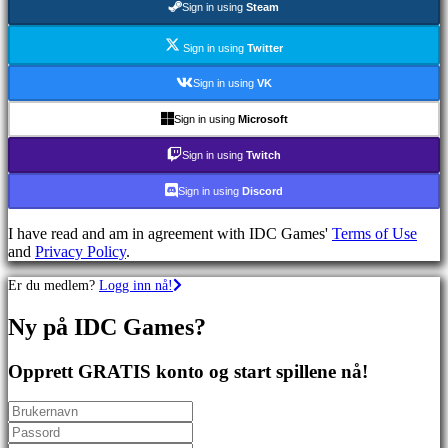
Sign in using
Steam
Skytespill
Racing
games
Sign in using
Twitter
Casual
games
Sign in using
VK
Indie
games
Sign in using
Microsoft
Simulation
games
Sign in using
Twitch
Puzzle
games
Sign in using
Discord
Fighting
games
I have read and am in agreement with IDC Games'
Terms of Use
Demoer
and
Privacy Policy
.
Er du medlem?
Logg inn nå!
Sammfunn
Ny på IDC Games?
Spill
Arrangementer
Opprett GRATIS konto og start spillene nå!
i
spillet
Nyheter
Media