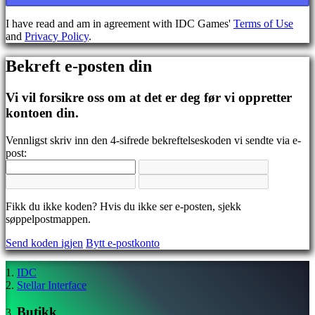
BS
CS
I have read and am in agreement with IDC Games'
Terms of Use
DA
and
Privacy Policy
.
DE
EL
Bekreft e-posten din
EN
ES
FI
Vi vil forsikre oss om at det er deg før vi oppretter
FR
kontoen din.
HR
IT
Vennligst skriv inn den 4-sifrede bekreftelseskoden vi sendte via e-
JA
post:
KO
NL
NO
PL
Fikk du ikke koden? Hvis du ikke ser e-posten, sjekk
PT
søppelpostmappen.
RO
RU
Send koden igjen
Bytt e-postkonto
SR
SV
TH
IDC
TR
Stellar Interface
UK
VI
Butikk