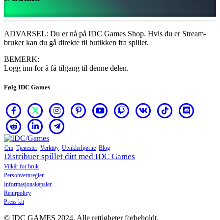
ZH
Spillet
ADVARSEL: Du er nå på IDC Games Shop. Hvis du er Stream-
bruker kan du gå direkte til butikken fra spillet.
Spillet
BEMERK:
Spill
Logg inn for å få tilgang til denne delen.
Arrangementer
i
Følg IDC Games
spillet
Nyheter
Media
Guide
Forum
Om
Tjenester
Verktøy
Utviklerhjørne
Blog
Distribuer spillet ditt med IDC Games
Vilkår for bruk
Personvernregler
Informasjonskapsler
Returpolicy
Press kit
© IDC GAMES 2024. Alle rettigheter forbeholdt.