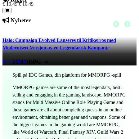
€ 10,49
€ 10,49
Nyheter
Halo: Campaign Evolved Lanseres til Kritikerros med
Modernisert Versjon av en Legendarisk Kampanje
MMORPG
Halo Infinite
1 days ago
Spill på IDC Games, din plattform for MMORPG -spill
MMORPG games are some of the most legendary, best-
selling and engaging in the gaming landscape. MMORPG
stands for Multi Massive Online Role-Playing Game and
these games are all about completing quests in an online
environment, obtaining better gear and weapons. Some of
the biggest games in the gaming world are MMORPG,
like World of Warcraft, Final Fantasy XIV, Guild Wars 2