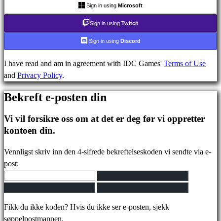
stilte
Sign in using
Microsoft
spørsmål
Sign in using
Twitch
Sign in using
Discord
Konto
I have read and am in agreement with IDC Games'
Terms of Use
and
Privacy Policy
.
Registrer
Logg
Bekreft e-posten din
inn
Glemt
Vi vil forsikre oss om at det er deg før vi oppretter
passord?
kontoen din.
Bytt
Vennligst skriv inn den 4-sifrede bekreftelseskoden vi sendte via e-
språk
post:
AR
BS
CS
Fikk du ikke koden? Hvis du ikke ser e-posten, sjekk
DA
søppelpostmappen.