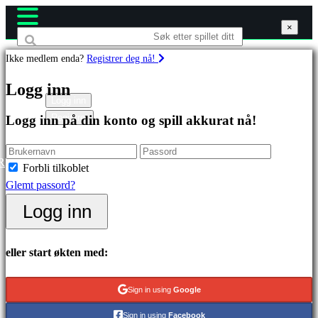
×
×
×
Ikke medlem enda?
Registrer deg nå!
Spill
Logg inn
Logg inn
Registrer
Logg inn på din konto og spill akkurat nå!
Utvalgt
Nyutgivelser
Gratis
R
Forbli tilkoblet
å
Glemt passord?
spille
Logg inn
Kategorier
eller start økten med:
Actionspill
Stategispill
Sign in using
Google
Eventyrspill
Sign in using
Facebook