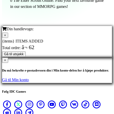
o The Elder Scrolls Online. Find your next favourite game
in our section of MMORPG games!
Din handlevogn:
×
{items} ITEMS ADDED
â¬ 62
Total ordre:
Gå til utsjekk
×
Du må bekrefte e-postadressen din i Min konto-delen for å kjøpe produkter.
Gå til Min konto
Følg IDC Games