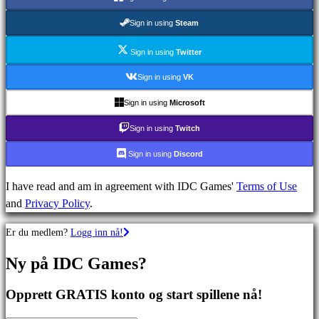
MMO
spill
Sign in using
Steam
RPG
spill
Sign in using
Twitter
Sportsspill
Sign in using
VK
Skytespill
Sign in using
Microsoft
Racing
games
Sign in using
Twitch
Casual
Sign in using
Discord
games
Indie
I have read and am in agreement with IDC Games'
Terms of Use
games
and
Privacy Policy
.
Simulation
games
Er du medlem?
Logg inn nå!
Puzzle
games
Ny på IDC Games?
Fighting
games
Opprett GRATIS konto og start spillene nå!
Demoer