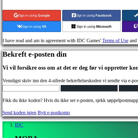
Sammfunn
Sign in using
Google
Sign in using
Facebook
Sign in using
VK
Sign in using
Microsoft
Gameplays
I have read and am in agreement with IDC Games'
Terms of Use
and
Arrangementer
i
Bekreft e-posten din
spillet
Nyheter
Vi vil forsikre oss om at det er deg før vi oppretter ko
Media
Guide
Vennligst skriv inn den 4-sifrede bekreftelseskoden vi sendte via e-pos
Forum
IDC
Fikk du ikke koden? Hvis du ikke ser e-posten, sjekk søppelpostmap
Plays
IDC
Send koden igjen
Bytt e-postkonto
Gifts
Brukerstøtte
IDC
Ofte