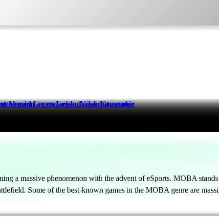
ert Versjon av en Legendarisk Kampanje
st
ment med Legendariske Våpenutseender
ing a massive phenomenon with the advent of eSports. MOBA stands for
battlefield. Some of the best-known games in the MOBA genre are mass