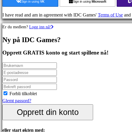
MMO
Sign in using
VK
Sign in using
Microsoft
spill
RPG
I have read and am in agreement with IDC Games'
Terms of Use
and
spill
Er du medlem?
Logg inn nå!
Sportsspill
Skytespill
Ny på IDC Games?
Racing
games
Opprett GRATIS konto og start spillene nå!
Casual
games
Indie
games
Simulation
games
Forbli tilkoblet
Puzzle
Glemt passord?
games
Opprett din konto
Fighting
games
Demoer
eller start økten med: