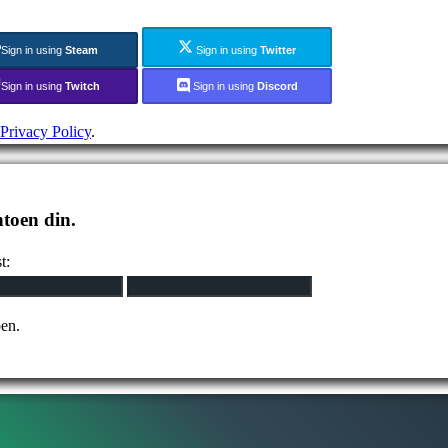
Sign in using
Steam
Sign in using
Twitter
Sign in using
Twitch
Sign in using
Discord
Privacy Policy
.
ntoen din.
t:
pen.