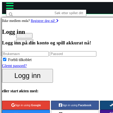
Ikke medlem enda?
Registrer deg nå!
Spill
Logg inn
Logg inn
Registrer
Logg inn på din konto og spill akkurat nå!
Utvalgt
Nyutgivelser
Gratis
R
Forbli tilkoblet
å
Glemt passord?
spille
Logg inn
Kategorier
eller start økten med:
Actionspill
Stategispill
Sign in using
Google
Sign in using
Facebook
Eventyrspill