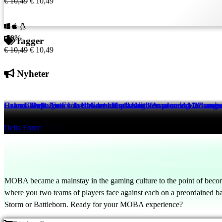
€ 10,49
€ 10,49
-50%
Tagger
€ 10,49
€ 10,49
Nyheter
Halo: Campaign Evolved Lanseres til Kritikerros med Modernis
Grand Theft Auto VI: Utvidet kik planlagt for premiere 27. augu
Garena Delta Force Avdukerer Mechanical Awakening Arrange
Halo Infinite
Grand Theft Auto V
Delta Force
2 days ago
2 days ago
2 days ago
MOBA became a mainstay in the gaming culture to the point of becom
where you two teams of players face against each on a preordained 
Storm or Battleborn. Ready for your MOBA experience?