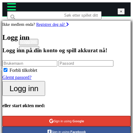
×
×
×
Ikke medlem enda?
Registrer deg nå!
Spill
Logg inn
Logg inn
Registrer
Logg inn på din konto og spill akkurat nå!
Utvalgt
Nyutgivelser
Gratis
R
Forbli tilkoblet
å
Glemt passord?
spille
Logg inn
Kategorier
eller start økten med:
Actionspill
Stategispill
Sign in using
Google
Eventyrspill
Sign in using
Facebook