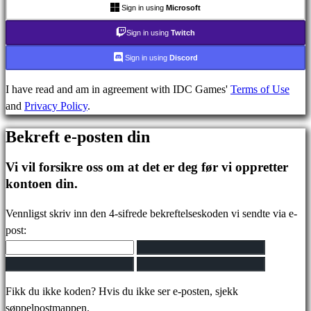
stilte
Sign in using
Microsoft
spørsmål
Sign in using
Twitch
Sign in using
Discord
Konto
I have read and am in agreement with IDC Games'
Terms of Use
and
Privacy Policy
.
Registrer
Logg
Bekreft e-posten din
inn
Glemt
Vi vil forsikre oss om at det er deg før vi oppretter
passord?
kontoen din.
Bytt
Vennligst skriv inn den 4-sifrede bekreftelseskoden vi sendte via e-
språk
post:
AR
BS
CS
Fikk du ikke koden? Hvis du ikke ser e-posten, sjekk
DA
søppelpostmappen.