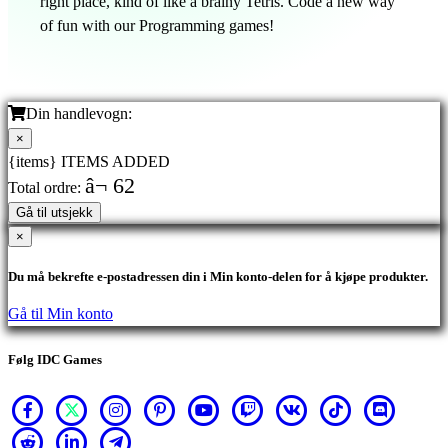
right place, kind of like a brainy Tetris. Code a new way
of fun with our Programming games!
Din handlevogn:
×
{items} ITEMS ADDED
â¬ 62
Total ordre:
Gå til utsjekk
×
Du må bekrefte e-postadressen din i Min konto-delen for å kjøpe produkter.
Gå til Min konto
Følg IDC Games