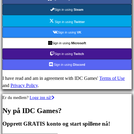
MMO
spill
Sign in using
Steam
RPG
spill
Sign in using
Twitter
Sportsspill
Sign in using
VK
Skytespill
Sign in using
Microsoft
Racing
games
Sign in using
Twitch
Casual
Sign in using
Discord
games
Indie
I have read and am in agreement with IDC Games'
Terms of Use
games
and
Privacy Policy
.
Simulation
games
Er du medlem?
Logg inn nå!
Puzzle
games
Ny på IDC Games?
Fighting
games
Opprett GRATIS konto og start spillene nå!
Demoer