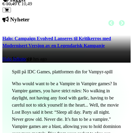
€ 10,49
€ 10,49
Nyheter
Halo: Campaign Evolved Lanseres til Kritikerros med
Modernisert Versjon av en Legendarisk Kampanje
Vampyr
Halo Infinite
19 hrs ago
Spill på IDC Games, plattformen din for Vampyr-spill
Who would want to be a Vampire in Vampire games? In
Vampire games, you have strict rules: No walking in
daylight, not having any food with garlic, having to be
careful not to stick yourself in the heart... Well, the movie
Lost Boys said it best: “Sleep all day. Party all night.
Never grow old. Never die. It’s fun to be a vampire."
Vampire games are a blast, allowing you to hold dominion