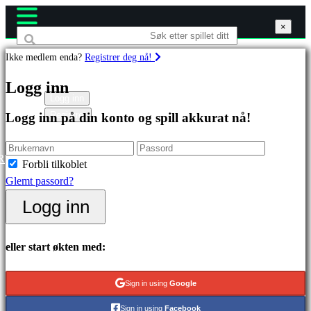
×
×
×
Ikke medlem enda?
Registrer deg nå!
Spill
Logg inn
Logg inn
Registrer
Logg inn på din konto og spill akkurat nå!
Utvalgt
Nyutgivelser
Gratis
R
Forbli tilkoblet
å
Glemt passord?
spille
Logg inn
Kategorier
eller start økten med:
Actionspill
Stategispill
Sign in using
Google
Eventyrspill
Sign in using
Facebook