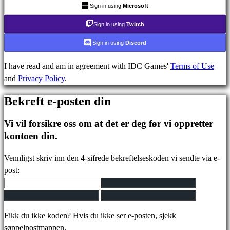
stilte
Sign in using
Microsoft
spørsmål
Sign in using
Twitch
Sign in using
Discord
Konto
I have read and am in agreement with IDC Games'
Terms of Use
and
Privacy Policy
.
Registrer
Logg
Bekreft e-posten din
inn
Glemt
Vi vil forsikre oss om at det er deg før vi oppretter
passord?
kontoen din.
Bytt
Vennligst skriv inn den 4-sifrede bekreftelseskoden vi sendte via e-
språk
post:
AR
BS
CS
Fikk du ikke koden? Hvis du ikke ser e-posten, sjekk
DA
søppelpostmappen.