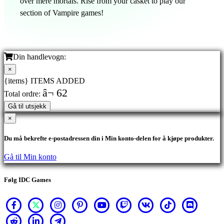
over mere mortals. Rise from your casket to play our
section of Vampire games!
Din handlevogn:
×
{items} ITEMS ADDED
â¬ 62
Total ordre:
Gå til utsjekk
×
Du må bekrefte e-postadressen din i Min konto-delen for å kjøpe produkter.
Gå til Min konto
Følg IDC Games