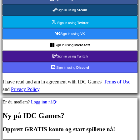
MMO
spill
Sign in using
Steam
RPG
spill
Sign in using
Twitter
Sportsspill
Sign in using
VK
Skytespill
Sign in using
Microsoft
Racing
games
Sign in using
Twitch
Casual
Sign in using
Discord
games
Indie
I have read and am in agreement with IDC Games'
Terms of Use
games
and
Privacy Policy
.
Simulation
games
Er du medlem?
Logg inn nå!
Puzzle
games
Ny på IDC Games?
Fighting
games
Opprett GRATIS konto og start spillene nå!
Demoer