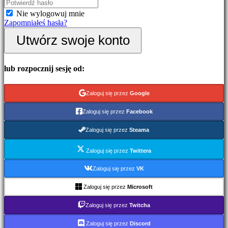
Wydarzenia
Nie wylogowuj mnie
w
Zapomniałeś hasła?
grze
Wiadomości
Utwórz swoje konto
Media
Przewodniki
Forum
lub rozpocznij sesję od:
IDC
Gifts
IDC
Zaloguj się przez
Google
Plays
Wsparcie
Zaloguj się przez
Facebook
FAQ
Zaloguj się przez
Steama
Konto
Zaloguj się przez
Twittera
Zarejestruj
Zaloguj się przez
VK
się
Zaloguj
Zaloguj się przez
Microsoft
się
Zapomniałeś
Zaloguj się przez
Twitcha
hasła?
Zaloguj się przez
Discord