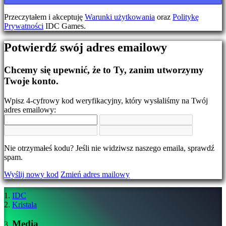
Zmień
język
Przeczytałem i akceptuję
Warunki użytkowania
oraz
Politykę
Prywatności
IDC Games.
AR
BS
Potwierdź swój adres emailowy
CS
DA
DE
Chcemy się upewnić, że to Ty, zanim utworzymy
EL
Twoje konto.
EN
ES
Wpisz 4-cyfrowy kod weryfikacyjny, który wysłaliśmy na Twój
FI
adres emailowy:
FR
HR
IT
JA
Nie otrzymałeś kodu? Jeśli nie widziwsz naszego emaila, sprawdź
KO
spam.
NL
NO
Wyślij nowy kod
Zmień adres mailowy
PL
PT
RO
IDC
RU
Kristala
SR
SV
Media