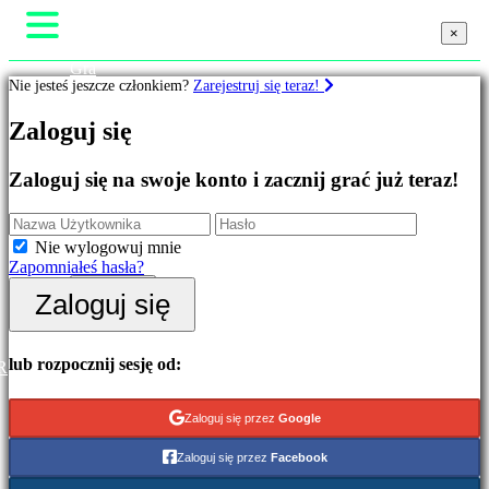
×
×
×
Gra
Nie jesteś jeszcze członkiem?
Zarejestruj się teraz!
Rozgrywka
Wydarzenia w grze
Gry
Zaloguj się
Wiadomości
Media
Przewodniki
Wyróżnione
Zaloguj się na swoje konto i zacznij grać już teraz!
Wsparcie
Nowe
Forum
gry
Sklep
Free
Nie wylogowuj mnie
to
Zapomniałeś hasła?
Play
Zaloguj się
Zaloguj się
Kategorie
Zarejestruj się
Gry
lub rozpocznij sesję od:
R
akcji
Gry
Zaloguj się przez
Google
strategiczne
Gry
Zaloguj się przez
Facebook
przygodowe
Gry