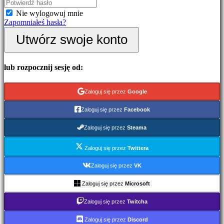
Wydarzenia
Nie wylogowuj mnie
w
Zapomniałeś hasła?
grze
Wiadomości
Utwórz swoje konto
Media
Przewodniki
Forum
lub rozpocznij sesję od:
IDC
Gifts
IDC
Zaloguj się przez
Google
Plays
Wsparcie
Zaloguj się przez
Facebook
FAQ
Zaloguj się przez
Steama
Konto
Zaloguj się przez
Twittera
Zarejestruj
Zaloguj się przez
VK
się
Zaloguj
Zaloguj się przez
Microsoft
się
Zapomniałeś
Zaloguj się przez
Twitcha
hasła?
Zaloguj się przez
Discord