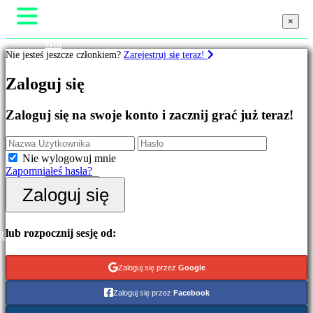
×
×
×
Gra
Nie jesteś jeszcze członkiem?
Zarejestruj się teraz!
Rozgrywka
Wydarzenia w grze
Gry
Zaloguj się
Wiadomości
Media
Przewodniki
Wyróżnione
Zaloguj się na swoje konto i zacznij grać już teraz!
Wsparcie
Nowe
Forum
gry
Sklep
Free
Nie wylogowuj mnie
to
Zapomniałeś hasła?
Play
Zaloguj się
Zaloguj się
Kategorie
Zarejestruj się
Gry
lub rozpocznij sesję od:
R
akcji
Gry
Zaloguj się przez
Google
strategiczne
Gry
Zaloguj się przez
Facebook
przygodowe
Gry