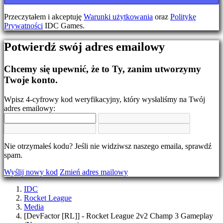
Zmień
język
Przeczytałem i akceptuję
Warunki użytkowania
oraz
Politykę
Prywatności
IDC Games.
AR
BS
Potwierdź swój adres emailowy
CS
DA
DE
Chcemy się upewnić, że to Ty, zanim utworzymy
EL
Twoje konto.
EN
ES
Wpisz 4-cyfrowy kod weryfikacyjny, który wysłaliśmy na Twój
FI
adres emailowy:
FR
HR
IT
JA
Nie otrzymałeś kodu? Jeśli nie widziwsz naszego emaila, sprawdź
KO
spam.
NL
NO
Wyślij nowy kod
Zmień adres mailowy
PL
PT
IDC
RO
Rocket League
RU
Media
SR
[DevFactor [RL]] - Rocket League 2v2 Champ 3 Gameplay
SV