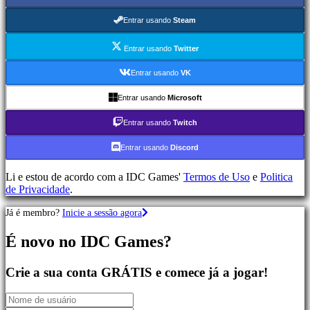
de
Aventura
Entrar usando
Steam
Jogos
MMO
Entrar usando
Twitter
Jogos
RPG
Entrar usando
VK
Jogos
de
Entrar usando
Microsoft
Desporto
Jogos
Entrar usando
Twitch
de
Atirador
Entrar usando
Discord
Jogos
de
Li e estou de acordo com a IDC Games'
Termos de Uso
e
Politica
corridas
de Privacidade
.
Jogos
casuais
Já é membro?
Inicie a sessão agora
Jogos
indie
É novo no IDC Games?
Jogos
de
simulação
Crie a sua conta GRÁTIS e comece já a jogar!
Jogos
de
puzzle