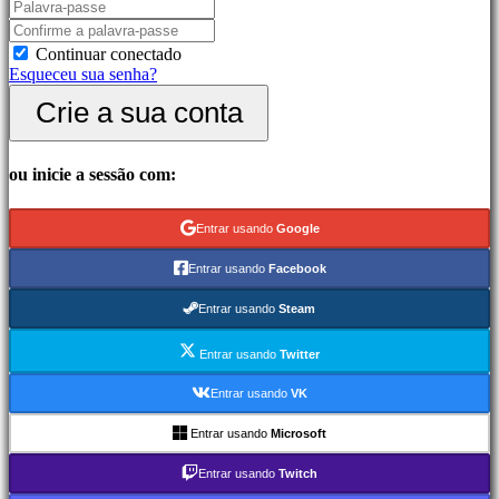
Jogos
de
Continuar conectado
luta
Esqueceu sua senha?
Demos
Crie a sua conta
Comunidade
ou inicie a sessão com:
Gameplay
Eventos
In-
Entrar usando
Google
Game
Noticias
Entrar usando
Facebook
Media
Guias
Entrar usando
Steam
Forum
IDC
Entrar usando
Twitter
Gifts
IDC
Entrar usando
VK
Plays
Suporte
Entrar usando
Microsoft
FAQ
Entrar usando
Twitch