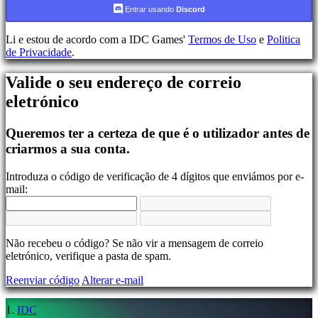
Conta
Entrar usando
Discord
Li e estou de acordo com a IDC Games'
Termos de Uso
e
Politica
Registar-
de Privacidade
.
se
Login
Valide o seu endereço de correio
Esqueceu
sua
eletrónico
senha?
Queremos ter a certeza de que é o utilizador antes de
Mudar
Lingua
criarmos a sua conta.
AR
Introduza o código de verificação de 4 dígitos que enviámos por e-
BS
mail:
CS
DA
DE
EL
Não recebeu o código? Se não vir a mensagem de correio
EN
eletrónico, verifique a pasta de spam.
ES
FI
Reenviar código
Alterar e-mail
FR
HR
IDC
IT