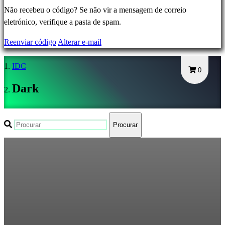
Registar-
Não recebeu o código? Se não vir a mensagem de correio
se
eletrónico, verifique a pasta de spam.
Login
Reenviar código
Alterar e-mail
Esqueceu
sua
IDC
senha?
0
Dark
Mudar
Lingua
Procurar
AR
BS
CS
DA
DE
EL
EN
ES