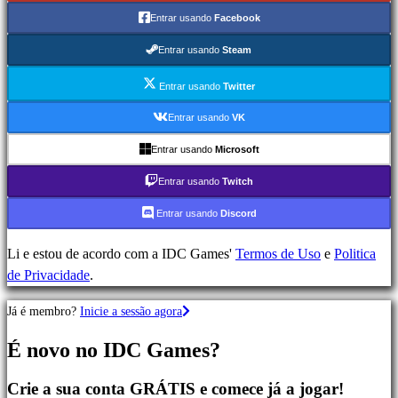
Ação
Entrar usando
Facebook
Jogos
de
Entrar usando
Steam
Estratégia
Jogos
Entrar usando
Twitter
de
Entrar usando
VK
Aventura
Entrar usando
Microsoft
Jogos
MMO
Entrar usando
Twitch
Jogos
Entrar usando
Discord
RPG
Jogos
Li e estou de acordo com a IDC Games'
Termos de Uso
e
Politica
de
de Privacidade
.
Desporto
Jogos
Já é membro?
Inicie a sessão agora
de
Atirador
É novo no IDC Games?
Jogos
de
Crie a sua conta GRÁTIS e comece já a jogar!