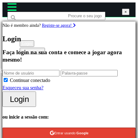
×
×
×
Não é membro ainda?
Registe-se agora!
Jogos
Login
Login
Registar-se
Faça login na sua conta e comece a jogar agora
Destacados
mesmo!
Novos
Lançamentos
R
Free
Continuar conectado
to
Esqueceu sua senha?
Play
Login
Categorias
ou inicie a sessão com:
Jogos
de
Entrar usando
Google