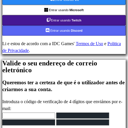
Gameplays
Entrar usando
Microsoft
Eventos
Entrar usando
Twitch
In-
Game
Entrar usando
Discord
Noticias
Media
Li e estou de acordo com a IDC Games'
Termos de Uso
e
Politica
Guias
de Privacidade
.
Forum
Valide o seu endereço de correio
IDC
eletrónico
Plays
IDC
Queremos ter a certeza de que é o utilizador antes de
Gifts
criarmos a sua conta.
Suporte
FAQ
Introduza o código de verificação de 4 dígitos que enviámos por e-
mail:
Conta