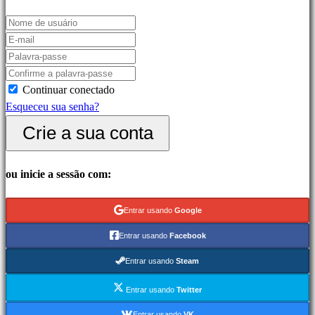
corridas
Jogos
casuais
Jogos
indie
Continuar conectado
Jogos
Esqueceu sua senha?
de
simulação
Crie a sua conta
Jogos
de
ou inicie a sessão com:
puzzle
Jogos
de
Entrar usando
Google
luta
Entrar usando
Facebook
Demos
Entrar usando
Steam
Comunidade
Entrar usando
Twitter
Entrar usando
VK