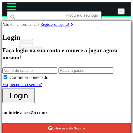
×
×
×
Não é membro ainda?
Registe-se agora!
Jogos
Login
Login
Registar-se
Faça login na sua conta e comece a jogar agora
Destacados
mesmo!
Novos
Lançamentos
R
Free
Continuar conectado
to
Esqueceu sua senha?
Play
Login
Categorias
ou inicie a sessão com:
Jogos
de
Entrar usando
Google