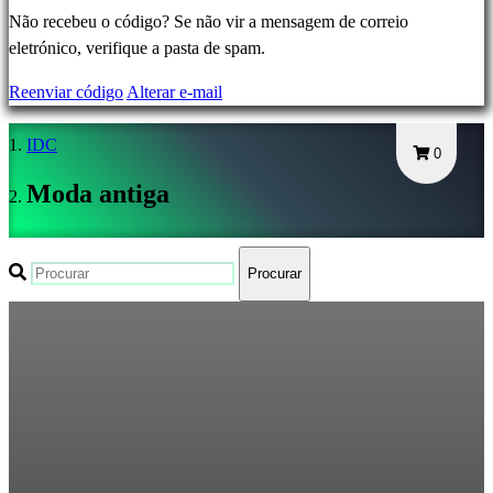
Registar-
Não recebeu o código? Se não vir a mensagem de correio
se
eletrónico, verifique a pasta de spam.
Login
Reenviar código
Alterar e-mail
Esqueceu
sua
IDC
senha?
0
Moda antiga
Mudar
Lingua
Procurar
AR
BS
CS
DA
DE
EL
EN
ES