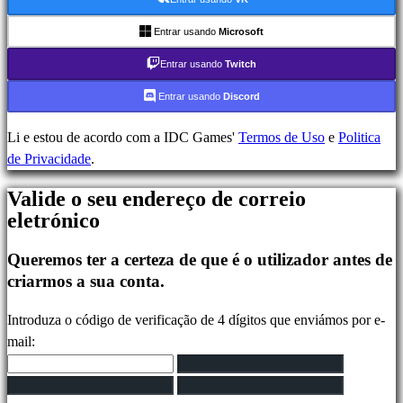
Gameplays
Entrar usando
Microsoft
Eventos
Entrar usando
Twitch
In-
Game
Entrar usando
Discord
Noticias
Media
Li e estou de acordo com a IDC Games'
Termos de Uso
e
Politica
Guias
de Privacidade
.
Forum
Valide o seu endereço de correio
IDC
eletrónico
Plays
IDC
Queremos ter a certeza de que é o utilizador antes de
Gifts
criarmos a sua conta.
Suporte
FAQ
Introduza o código de verificação de 4 dígitos que enviámos por e-
mail:
Conta