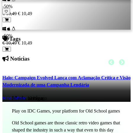
-50%
€ 10,49
€ 10,49
-50%
Tags
€ 10,49
€ 10,49
Noticias
Halo: Campaign Evolved Lança com Aclamação Crítica e Visão
Modernizada de uma Campanha Lendária
Moda antiga
Halo Infinite
12 hrs ago
Play on IDC Games, your platform for Old School games
Old School games are those classic retro video games that
shaped the industry in such a way that even to this day