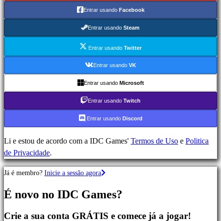
Ação
Entrar usando
Facebook
Jogos
de
Entrar usando
Steam
Estratégia
Jogos
Entrar usando
Twitter
de
Entrar usando
VK
Aventura
Entrar usando
Microsoft
Jogos
MMO
Entrar usando
Twitch
Jogos
Entrar usando
Discord
RPG
Jogos
Li e estou de acordo com a IDC Games'
Termos de Uso
e
Politica
de
de Privacidade
.
Desporto
Jogos
Já é membro?
Inicie a sessão agora
de
Atirador
É novo no IDC Games?
Jogos
de
Crie a sua conta GRÁTIS e comece já a jogar!