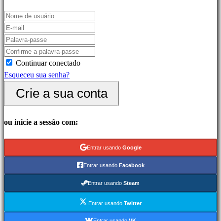
corridas
Jogos
casuais
Jogos
indie
Continuar conectado
Jogos
Esqueceu sua senha?
de
simulação
Crie a sua conta
Jogos
de
ou inicie a sessão com:
puzzle
Jogos
de
Entrar usando
Google
luta
Entrar usando
Facebook
Demos
Entrar usando
Steam
Comunidade
Entrar usando
Twitter
Entrar usando
VK