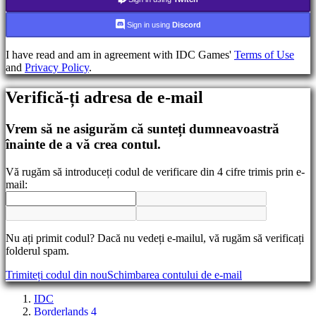
Schimbarea
Sign in using
Discord
limbii
I have read and am in agreement with IDC Games'
Terms of Use
AR
and
Privacy Policy
.
BS
CS
DA
Verifică-ți adresa de e-mail
DE
EL
Vrem să ne asigurăm că sunteți dumneavoastră
EN
înainte de a vă crea contul.
ES
FI
FR
Vă rugăm să introduceți codul de verificare din 4 cifre trimis prin e-
HR
mail:
IT
JA
KO
NL
Nu ați primit codul? Dacă nu vedeți e-mailul, vă rugăm să verificați
NO
folderul spam.
PL
PT
Trimiteți codul din nou
Schimbarea contului de e-mail
RO
RU
IDC
SR
Borderlands 4