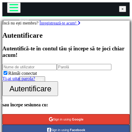
×
×
×
Jocul
Încă nu ești membru?
Înregistrează-te acum!
Gameplay
Jocuri
Evenimente în joc
Autentificare
Noutăți
Media
Recomandate
Ghiduri
Autentifică-te în contul tău și începe să te joci chiar
Lansări
Ajutor
acum!
noi
Forum
Gratis
Magazin
Categorii
Rămâi conectat
Ți-ai uitat parola?
Autentificare
Înregistrare
Autentificare
Jocuri
de
acțiune
R
Jocuri
sau începe sesiunea cu:
de
strategie
Jocuri
Sign in using
Google
de
aventură
Sign in using
Facebook