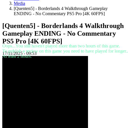
SV
Media
TH
[Quenten5] - Borderlands 4 Walkthrough Gameplay
TR
ENDING - No Commentary PS5 Pro [4K 60FPS]
UK
VI
[Quenten5] - Borderlands 4 Walkthrough
ZH
Gameplay ENDING - No Commentary
PS5 Pro [4K 60FPS]
Jocul
Oops...You still haven't played more than two hours of this game.
To publish a review on this game you need to have played for longer..
17/11/2025 - 09:53
At least 2 hours.
Jocul
Gameplay
Evenimente
în
joc
Noutăți
Media
Ghiduri
Forum