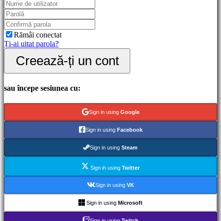
Gameplay
Evenimente
în
joc
Rămâi conectat
Noutăți
Ți-ai uitat parola?
Media
Creează-ți un cont
Ghiduri
Forum
IDC
Gifts
sau începe sesiunea cu:
IDC
Plays
Ajutor
Sign in using
Google
FAQ
Sign in using
Facebook
Cont
Sign in using
Steam
Sign in using
Twitter
Înregistrare
Autentificare
Sign in using
VK
Ți-
ai
Sign in using
Microsoft
uitat
parola?
Sign in using
Twitch