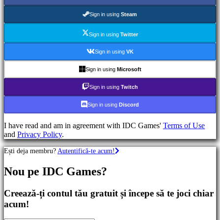
Jocuri
RPG
Sign in using
Steam
Jocuri
RPG
Sign in using
Twitter
Jocuri
sport
Sign in using
VK
Shootere
Racing
Sign in using
Microsoft
games
Casual
Sign in using
Twitch
games
Indie
Sign in using
Discord
games
Simulation
I have read and am in agreement with IDC Games'
Terms of Use
games
and
Privacy Policy
.
Puzzle
games
Ești deja membru?
Autentifică-te acum!
Fighting
games
Nou pe IDC Games?
Demouri
Creează-ți contul tău gratuit și începe să te joci chiar
Comunitate
acum!