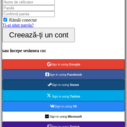
Gameplay
Evenimente
în
joc
Rămâi conectat
Noutăți
Ți-ai uitat parola?
Media
Creează-ți un cont
Ghiduri
Forum
IDC
Gifts
sau începe sesiunea cu:
IDC
Plays
Ajutor
Sign in using
Google
FAQ
Sign in using
Facebook
Cont
Sign in using
Steam
Sign in using
Twitter
Înregistrare
Autentificare
Sign in using
VK
Ți-
ai
Sign in using
Microsoft
uitat
parola?
Sign in using
Twitch