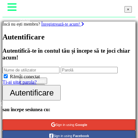
×
×
×
Jocul
Încă nu ești membru?
Înregistrează-te acum!
Gameplay
Evenimente în joc
Jocuri
Autentificare
Noutăți
Media
Ghiduri
Recomandate
Autentifică-te în contul tău și începe să te joci chiar
Ajutor
Lansări
acum!
Forum
noi
Magazin
Gratis
Categorii
Rămâi conectat
Autentificare
Ți-ai uitat parola?
Înregistrare
Autentificare
Jocuri
de
acțiune
R
Jocuri
sau începe sesiunea cu:
de
strategie
Jocuri
Sign in using
Google
de
aventură
Sign in using
Facebook