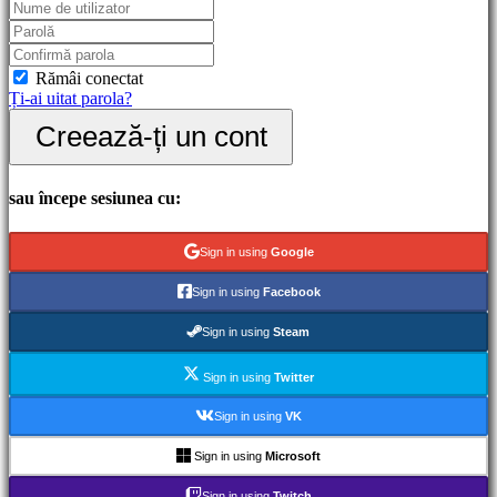
Gameplay
Evenimente
în
joc
Rămâi conectat
Noutăți
Ți-ai uitat parola?
Media
Creează-ți un cont
Ghiduri
Forum
IDC
Gifts
sau începe sesiunea cu:
IDC
Plays
Ajutor
Sign in using
Google
FAQ
Sign in using
Facebook
Cont
Sign in using
Steam
Sign in using
Twitter
Înregistrare
Autentificare
Sign in using
VK
Ți-
ai
Sign in using
Microsoft
uitat
parola?
Sign in using
Twitch