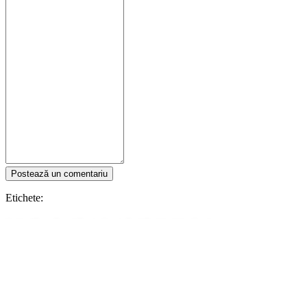
Postează un comentariu
Etichete:
Stylized
Turn-Based Tactics
Comic Book
Deckbuilding
Card
Game
Multiplayer
PvP
Card Battler
Superhero
MARVEL SNAP
Urmărește IDC Games