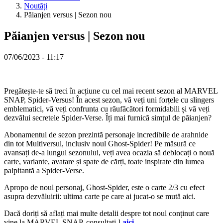
SV
Noutăți
TH
Păianjen versus | Sezon nou
TR
UK
Păianjen versus | Sezon nou
VI
ZH
07/06/2023 - 11:17
Jocul
Pregătește-te să treci în acțiune cu cel mai recent sezon al MARVEL
SNAP, Spider-Versus! În acest sezon, vă veți uni forțele cu slingers
Jocul
emblematici, vă veți confrunta cu răufăcători formidabili și vă veți
Gameplay
dezvălui secretele Spider-Verse. Îți mai furnică simțul de păianjen?
Evenimente
în
Abonamentul de sezon prezintă personaje incredibile de arahnide
joc
din tot Multiversul, inclusiv noul Ghost-Spider! Pe măsură ce
Noutăți
avansați de-a lungul sezonului, veți avea ocazia să deblocați o nouă
Media
carte, variante, avatare și spate de cărți, toate inspirate din lumea
Ghiduri
palpitantă a Spider-Verse.
Forum
Apropo de noul personaj, Ghost-Spider, este o carte 2/3 cu efect
asupra dezvăluirii: ultima carte pe care ai jucat-o se mută aici.
Dacă doriți să aflați mai multe detalii despre tot noul conținut care
vine la MARVEL SNAP, consultați-l
aici
.