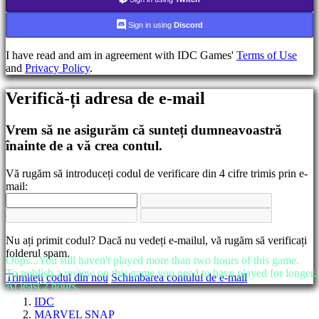
Schimbarea
Sign in using
Discord
limbii
I have read and am in agreement with IDC Games'
Terms of Use
AR
and
Privacy Policy
.
BS
CS
DA
Verifică-ți adresa de e-mail
DE
EL
Vrem să ne asigurăm că sunteți dumneavoastră
EN
înainte de a vă crea contul.
ES
FI
FR
Vă rugăm să introduceți codul de verificare din 4 cifre trimis prin e-
HR
mail:
IT
JA
KO
NL
Nu ați primit codul? Dacă nu vedeți e-mailul, vă rugăm să verificați
NO
folderul spam.
Oops...You still haven't played more than two hours of this game.
PL
To publish a review on this game you need to have played for longer..
PT
Trimiteți codul din nou
Schimbarea contului de e-mail
At least 2 hours.
RO
RU
IDC
SR
MARVEL SNAP