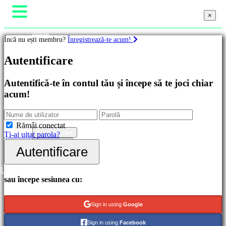
×
×
×
Jocul
Încă nu ești membru?
Înregistrează-te acum!
Gameplay
Evenimente în joc
Jocuri
Autentificare
Noutăți
Media
Ghiduri
Recomandate
Autentifică-te în contul tău și începe să te joci chiar
Ajutor
Lansări
acum!
Forum
noi
Magazin
Gratis
Categorii
Rămâi conectat
Autentificare
Ți-ai uitat parola?
Înregistrare
Autentificare
Jocuri
de
acțiune
R
Jocuri
sau începe sesiunea cu:
de
strategie
Jocuri
Sign in using
Google
de
aventură
Sign in using
Facebook