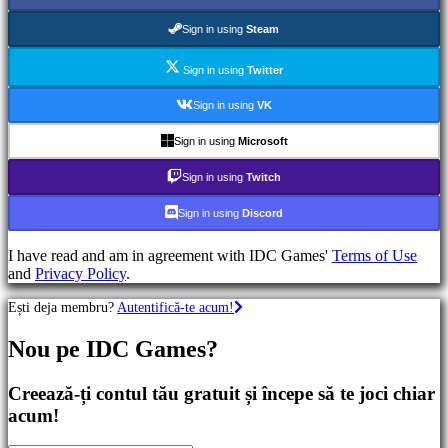
Jocuri
RPG
Sign in using
Steam
Jocuri
RPG
Sign in using
Twitter
Jocuri
sport
Sign in using
VK
Shootere
Racing
Sign in using
Microsoft
games
Casual
Sign in using
Twitch
games
Indie
Sign in using
Discord
games
Simulation
I have read and am in agreement with IDC Games'
Terms of Use
games
and
Privacy Policy
.
Puzzle
games
Ești deja membru?
Autentifică-te acum!
Fighting
games
Nou pe IDC Games?
Demouri
Creează-ți contul tău gratuit și începe să te joci chiar
Comunitate
acum!