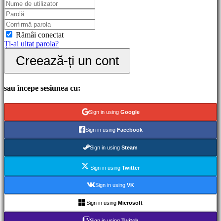
Gameplay
Evenimente
în
joc
Rămâi conectat
Noutăți
Ți-ai uitat parola?
Media
Creează-ți un cont
Ghiduri
Forum
IDC
Gifts
sau începe sesiunea cu:
IDC
Plays
Ajutor
Sign in using
Google
FAQ
Sign in using
Facebook
Cont
Sign in using
Steam
Sign in using
Twitter
Înregistrare
Autentificare
Sign in using
VK
Ți-
ai
Sign in using
Microsoft
uitat
parola?
Sign in using
Twitch