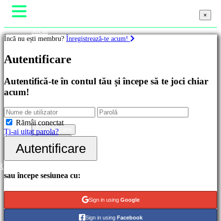
×
×
×
Jocul
Încă nu ești membru?
Înregistrează-te acum!
Gameplay
Evenimente în joc
Jocuri
Autentificare
Noutăți
Media
Ghiduri
Recomandate
Autentifică-te în contul tău și începe să te joci chiar
Ajutor
Lansări
acum!
Forum
noi
Magazin
Gratis
Categorii
Rămâi conectat
Autentificare
Ți-ai uitat parola?
Înregistrare
Autentificare
Jocuri
de
acțiune
R
Jocuri
sau începe sesiunea cu:
de
strategie
Jocuri
Sign in using
Google
de
aventură
Sign in using
Facebook