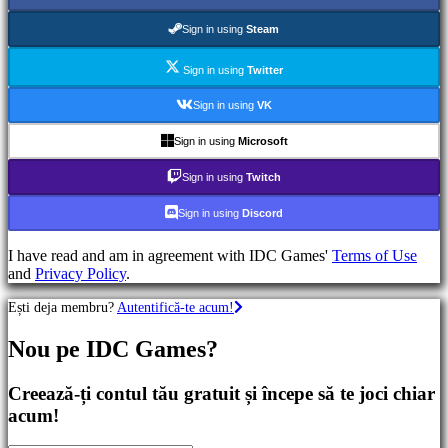
Jocuri
RPG
Sign in using
Steam
Jocuri
RPG
Sign in using
Twitter
Jocuri
sport
Sign in using
VK
Shootere
Racing
Sign in using
Microsoft
games
Casual
Sign in using
Twitch
games
Indie
Sign in using
Discord
games
Simulation
I have read and am in agreement with IDC Games'
Terms of Use
games
and
Privacy Policy
.
Puzzle
games
Ești deja membru?
Autentifică-te acum!
Fighting
games
Nou pe IDC Games?
Demouri
Creează-ți contul tău gratuit și începe să te joci chiar
Comunitate
acum!