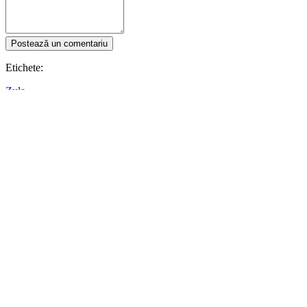
Postează un comentariu
Etichete:
Zula
Urmărește IDC Games
Despre
Servicii
Unelte
Colțul de dezvoltare
Blog
Distribuie-ți jocul cu IDC Games
Termeni de utilizare
Politica de confidențialitate
Cookie-uri
Politica de returnare
Press kit
© IDC GAMES 2024. Toate drepturile rezervate.