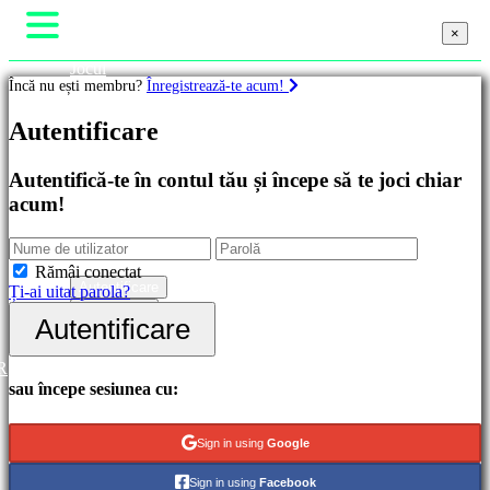
×
×
×
Jocul
Încă nu ești membru?
Înregistrează-te acum!
Gameplay
Evenimente în joc
Jocuri
Autentificare
Noutăți
Media
Ghiduri
Recomandate
Autentifică-te în contul tău și începe să te joci chiar
Ajutor
Lansări
acum!
Forum
noi
Magazin
Gratis
Categorii
Rămâi conectat
Autentificare
Ți-ai uitat parola?
Înregistrare
Autentificare
Jocuri
de
acțiune
R
Jocuri
sau începe sesiunea cu:
de
strategie
Jocuri
Sign in using
Google
de
aventură
Sign in using
Facebook