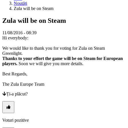
SV
Noutăți
TH
Zula will be on Steam
TR
UK
Zula will be on Steam
VI
ZH
11/08/2016 - 08:39
Hi everybody:
Jocul
We would like to thank you for voting for Zula on Steam
Greenlight.
Jocul
Thanks to your effort the game will be on Steam for European
Gameplay
players.
Soon we will give you more details.
Evenimente
în
Best Regards,
joc
Noutăți
The Zula Europe Team
Media
Ți-a plăcut?
Ghiduri
Forum
Voturi pozitive