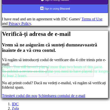
Schimbarea
Sign in using
Discord
limbii
I have read and am in agreement with IDC Games'
Terms of Use
AR
and
Privacy Policy
.
BS
CS
DA
Verifică-ți adresa de e-mail
DE
EL
Vrem să ne asigurăm că sunteți dumneavoastră
EN
înainte de a vă crea contul.
ES
FI
FR
Vă rugăm să introduceți codul de verificare din 4 cifre trimis prin e-
HR
mail:
Oops...You still haven't played more than two hours of this game.
IT
To publish a review on this game you need to have played for longer..
JA
At least 2 hours.
KO
NL
Nu ați primit codul? Dacă nu vedeți e-mailul, vă rugăm să verificați
NO
folderul spam.
PL
PT
Trimiteți codul din nou
Schimbarea contului de e-mail
RO
RU
IDC
SR
Zula