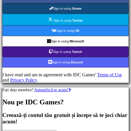
Jocuri
RPG
Sign in using
Steam
Jocuri
RPG
Sign in using
Twitter
Jocuri
sport
Sign in using
VK
Shootere
Racing
Sign in using
Microsoft
games
Casual
Sign in using
Twitch
games
Indie
Sign in using
Discord
games
Simulation
I have read and am in agreement with IDC Games'
Terms of Use
games
and
Privacy Policy
.
Puzzle
games
Ești deja membru?
Autentifică-te acum!
Fighting
games
Nou pe IDC Games?
Demouri
Creează-ți contul tău gratuit și începe să te joci chiar
Comunitate
acum!