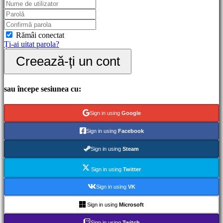
Gameplay
Evenimente
în
joc
Rămâi conectat
Noutăți
Ți-ai uitat parola?
Media
Creează-ți un cont
Ghiduri
Forum
IDC
Gifts
sau începe sesiunea cu:
IDC
Plays
Ajutor
Sign in using
Google
FAQ
Sign in using
Facebook
Cont
Sign in using
Steam
Sign in using
Twitter
Înregistrare
Autentificare
Sign in using
VK
Ți-
ai
Sign in using
Microsoft
uitat
parola?
Sign in using
Twitch