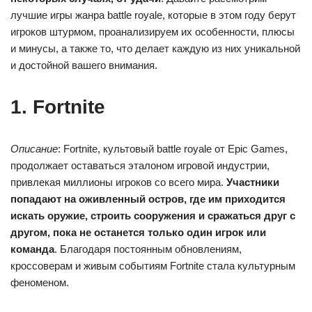
лучшие игры жанра battle royale, которые в этом году берут
игроков штурмом, проанализируем их особенности, плюсы
и минусы, а также то, что делает каждую из них уникальной
и достойной вашего внимания.
1. Fortnite
Описание
: Fortnite, культовый battle royale от Epic Games,
продолжает оставаться эталоном игровой индустрии,
привлекая миллионы игроков со всего мира.
Участники
попадают на оживленный остров, где им приходится
искать оружие, строить сооружения и сражаться друг с
другом, пока не останется только один игрок или
команда
. Благодаря постоянным обновлениям,
кроссоверам и живым событиям Fortnite стала культурным
феноменом.