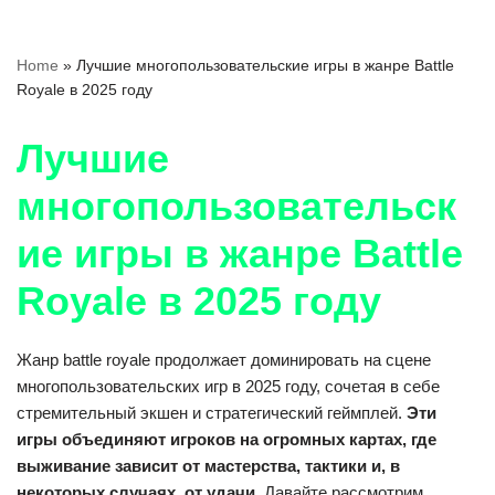
Home
»
Лучшие многопользовательские игры в жанре Battle
Royale в 2025 году
Лучшие
многопользовательск
ие игры в жанре Battle
Royale в 2025 году
Жанр battle royale продолжает доминировать на сцене
многопользовательских игр в 2025 году, сочетая в себе
стремительный экшен и стратегический геймплей.
Эти
игры объединяют игроков на огромных картах, где
выживание зависит от мастерства, тактики и, в
некоторых случаях, от удачи
. Давайте рассмотрим