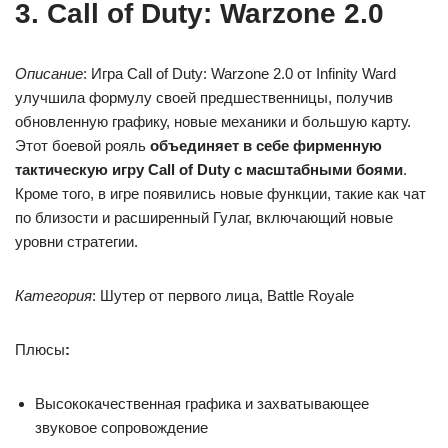
3. Call of Duty: Warzone 2.0
Описание
: Игра Call of Duty: Warzone 2.0 от Infinity Ward
улучшила формулу своей предшественницы, получив
обновленную графику, новые механики и большую карту.
Этот боевой рояль
объединяет в себе фирменную
тактическую игру
Call
of
Duty
с масштабными боями
.
Кроме того, в игре появились новые функции, такие как чат
по близости и расширенный Гулаг, включающий новые
уровни стратегии.
Категория
: Шутер от первого лица, Battle Royale
Плюсы
:
Высококачественная графика и захватывающее
звуковое сопровождение