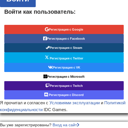
игры
Приключенческие
Войти как пользователь:
игры
ММО
игры
Регистрация с
Google
RPG
Регистрация с
Facebook
игры
Регистрация с
Steam
Спортивные
игры
Регистрация с
Twitter
Шутеры
Регистрация с
VK
Гоночные-
Регистрация с
Microsoft
игры
Казуальные
Регистрация с
Twitch
игры
Регистрация с
Discord
Инди
Я прочитал и согласен с
Условиями эксплуатации
и
Политикой
игры
конфиденциальности
IDC Games.
Имитационные
игры
Вы уже зарегистрированы?
Вход на сайт
Головоломка