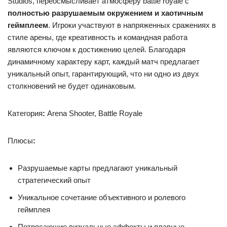
Studios, переосмысливает атмосферу battle royale с
полностью разрушаемым окружением и хаотичным
геймплеем
. Игроки участвуют в напряженных сражениях в
стиле арены, где креативность и командная работа
являются ключом к достижению целей. Благодаря
динамичному характеру карт, каждый матч предлагает
уникальный опыт, гарантирующий, что ни одно из двух
столкновений не будет одинаковым.
Категория
:
Arena Shooter, Battle Royale
Плюсы
:
Разрушаемые карты предлагают уникальный
стратегический опыт
Уникальное сочетание объективного и ролевого
геймплея
Потрясающие визуальные эффекты и плавные