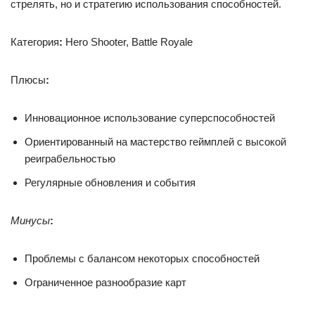
стрелять, но и стратегию использования способностей.
Категория
:
Hero Shooter, Battle Royale
Плюсы
:
Инновационное использование суперспособностей
Ориентированный на мастерство геймплей с высокой
реиграбельностью
Регулярные обновления и события
Минусы
:
Проблемы с балансом некоторых способностей
Ограниченное разнообразие карт