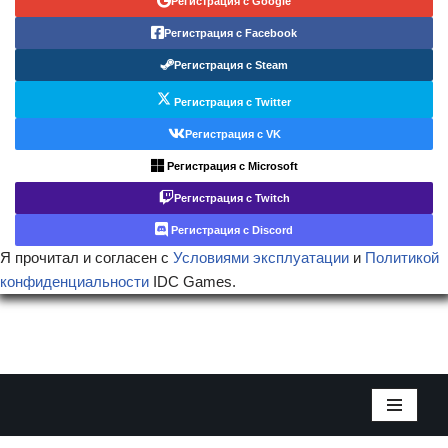
Регистрация с
Google
FAQ
Регистрация с
Facebook
учетная
Регистрация с
Steam
запись
Регистрация с
Twitter
Регистрация с
VK
Регистрация
Регистрация с
Microsoft
Войти
Регистрация с
Twitch
Забыли
пароль?
Регистрация с
Discord
Я прочитал и согласен с
Условиями эксплуатации
и
Политикой
Изменить
конфиденциальности
IDC Games.
язык