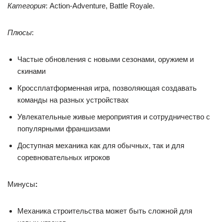
Категория
: Action-Adventure, Battle Royale.
Плюсы
:
Частые обновления с новыми сезонами, оружием и
скинами
Кроссплатформенная игра, позволяющая создавать
команды на разных устройствах
Увлекательные живые мероприятия и сотрудничество с
популярными франшизами
Доступная механика как для обычных, так и для
соревновательных игроков
Минусы
:
Механика строительства может быть сложной для