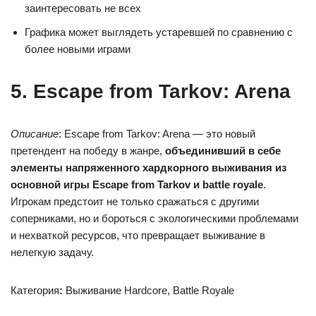
заинтересовать не всех
Графика может выглядеть устаревшей по сравнению с
более новыми играми
5. Escape from Tarkov: Arena
Описание
: Escape from Tarkov: Arena — это новый
претендент на победу в жанре,
объединивший в себе
элементы напряженного хардкорного выживания из
основной игры
Escape
from
Tarkov
и
battle
royale
.
Игрокам предстоит не только сражаться с другими
соперниками, но и бороться с экологическими проблемами
и нехваткой ресурсов, что превращает выживание в
нелегкую задачу.
Категория
:
Выживание Hardcore, Battle Royale