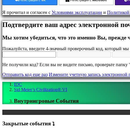
Hовости
Медиа
Я прочитал и согласен с
Условиями эксплуатации
и
Политикой
Pуководство
Форум
Подтвердите ваш адрес электронной п
IDC
Gifts
IDC
Мы хотим убедиться, что это именно Вы, прежде ч
Plays
Поддержка
Пожалуйста, введите 4-значный проверочный код, который мы 
FAQ
Не получили код? Если вы не видите письмо, проверьте папку 
учетная
запись
Отправить код еще раз
Измените учетную запись электронной 
IDC
Регистрация
Sid Meier’s Civilization® VI
Войти
Забыли
Внутриигровые События
пароль?
Изменить
язык
Закрытые события
AR