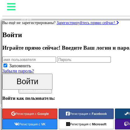
Игра
Вы ещё не зарегистрированы?
Зарегистрируйтесь прямо сейчас!
Геймплей
Внутриигровые События
Игры
Войти
Hовости
Медиа
Рекомендуемые
Pуководство
Играйте прямо сейчас! Введите Ваш логин и паро
Что
Поддержка
нового
Форум
Бесплатные
Магазин
Запомнить
онлайн
Забыли пароль?
игры
Войти
Категории
Войти
Регистрация
Экшн-
Войти как пользователь:
игры
R
Стратегические
игры
Регистрация с
Google
Регистрация с
Facebook
Приключенческие
игры
Регистрация с
VK
Регистрация с
Microsoft
ММО