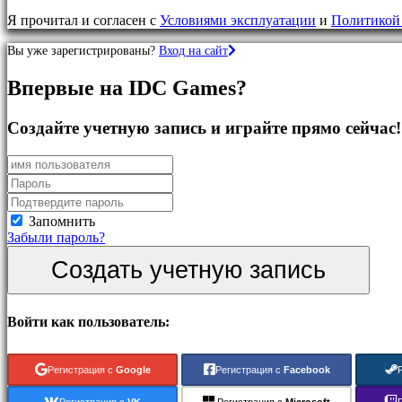
игры
Я прочитал и согласен с
Условиями эксплуатации
и
Политикой
RPG
игры
Вы уже зарегистрированы?
Вход на сайт
Спортивные
игры
Впервые на IDC Games?
Шутеры
Гоночные-
игры
Создайте учетную запись и играйте прямо сейчас!
Казуальные
игры
Инди
игры
Имитационные
игры
Запомнить
Головоломка
Забыли пароль?
Файтинги
Создать учетную запись
Демо
Сообщество
Войти как пользователь:
Геймплей
Регистрация с
Google
Регистрация с
Facebook
Внутриигровые
События
Регистрация с
VK
Регистрация с
Microsoft