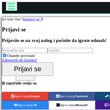
Igra
Još niste član?
Registruj se!
Igranje
Igre
Događaji u igri
Prijavi se
Vesti
Mediji
Istaknut
Prijavite se na svoj nalog i počnite da igrate odmah!
Vodič
Nova
Podrška
Izdanja
Forumi
Besplatno
Ostanite povezani
igrati
Prodavnica
Zaboravili ste lozinku?
Kategorije
Prijavi se
Prijavi se
Registar
Akcione
igre
ili započnite sesiju sa:
Strateške
igre
R
Avanturističke
Sign in using
Google
Sign in using
Facebook
S
igre
MMO
Sign in using
VK
Sign in using
Microsoft
S
igre