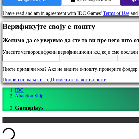
Događaji
u
I have read and am in agreement with IDC Games'
Terms of Use
and
igri
Vesti
Верификујте своју е-пошту
Mediji
Vodič
Forumi
Желимо да се уверимо да сте то ви пре него што 
IDC
Gifts
Унесите четвороцифрени верификациони код који смо послали 
IDC
Plays
Podrška
Нисте примили код? Ако не видите е-пошту, проверите фолдер
FAQ
Поново пошаљите код
Промените налог е-поште
Nalog
IDC
Abandon Ship
Registar
Gameplays
Prijavi
se
Zaboravili
Loading...
ste
lozinku?