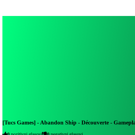
[Tucs Games] - Abandon Ship - Découverte - Gamep
0
pozitivni glasovi
0
negativni glasovi