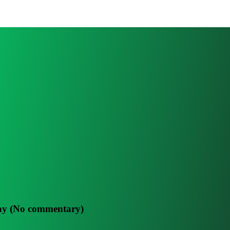
lay (No commentary)