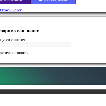
Privacy Policy
.
отворимо ваш налог.
путем е-поште:
 нежељене поште.