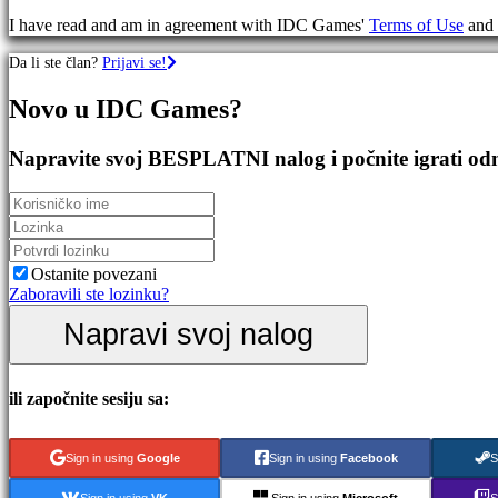
RPG
I have read and am in agreement with IDC Games'
Terms of Use
and
igre
Sportske
Da li ste član?
Prijavi se!
Igre
Pucačke
Novo u IDC Games?
Igre
Racing
games
Napravite svoj BESPLATNI nalog i počnite igrati o
Casual
games
Indie
games
Simulation
games
Ostanite povezani
Puzzle
Zaboravili ste lozinku?
games
Napravi svoj nalog
Fighting
games
Demo
ili započnite sesiju sa:
Zajednica
Sign in using
Google
Sign in using
Facebook
S
Igranje
Sign in using
VK
Sign in using
Microsoft
S