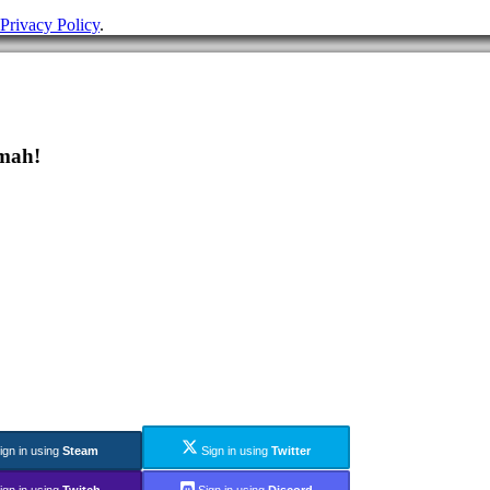
Privacy Policy
.
dmah!
ign in using
Steam
Sign in using
Twitter
ign in using
Twitch
Sign in using
Discord