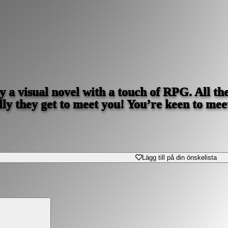
 a visual novel with a touch of RPG. All th
lly they get to meet you! You’re keen to mee
Lägg till på din önskelista