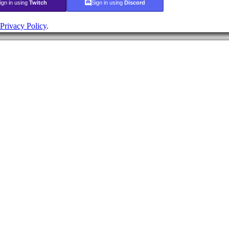
ign in using
Twitch
Sign in using
Discord
Privacy Policy
.