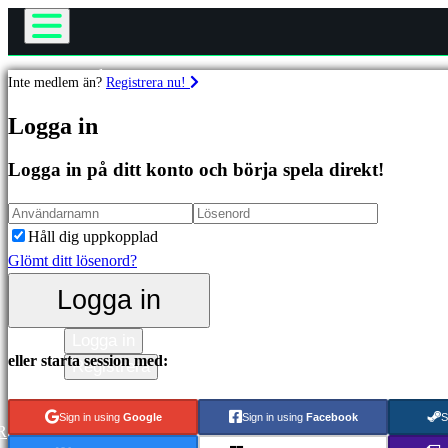
Spelet
Inte medlem än?
Registrera nu!
Gameplay
Spel
Logga in
In-Game Events
Nyheter
Logga in på ditt konto och börja spela direkt!
Media
Utvalda
Guider
Nya
Support
utgåvor
Håll dig uppkopplad
Forum
Gratis
Glömt ditt lösenord?
Shop
att
Logga in
spela
Kategorier
Logga in
eller starta session med:
Registrera
Actionspel
Sign in using
Google
Sign in using
Facebook
S
Strategispel
R