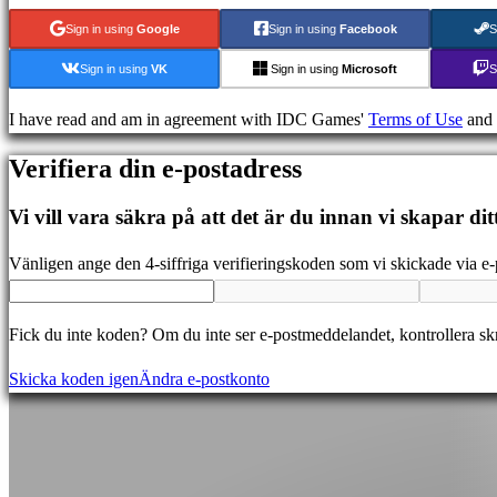
Demonstrationer
Sign in using
Google
Sign in using
Facebook
S
Sign in using
VK
Sign in using
Microsoft
S
Community
I have read and am in agreement with IDC Games'
Terms of Use
and
Gameplay
Verifiera din e-postadress
In-
Game
Vi vill vara säkra på att det är du innan vi skapar dit
Events
Nyheter
Vänligen ange den 4-siffriga verifieringskoden som vi skickade via e-
Media
Guider
Fick du inte koden? Om du inte ser e-postmeddelandet, kontrollera s
Forum
IDC
Skicka koden igen
Ändra e-postkonto
Gifts
IDC
Plays
Support