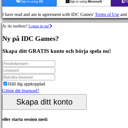
Äventyrsspel
Sign in using
VK
Sign in using
Microsoft
S
MMO
spel
I have read and am in agreement with IDC Games'
Terms of Use
and
RPG
Är du medlem?
Logga in nu!
spel
Sportspel
Ny på IDC Games?
Skjutspel
Racing
Skapa ditt GRATIS konto och börja spela nu!
games
Casual
games
Indie
games
Håll dig uppkopplad
Simulation
Glömt ditt lösenord?
games
Skapa ditt konto
Puzzle
games
Fighting
eller starta session med:
games