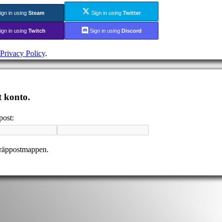
ign in using
Steam
Sign in using
Twitter
ign in using
Twitch
Sign in using
Discord
Privacy Policy
.
t konto.
post:
kräppostmappen.