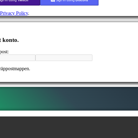
Privacy Policy
.
t konto.
post:
kräppostmappen.