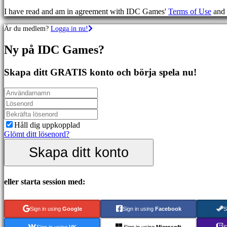
Sportspel
I have read and am in agreement with IDC Games'
Terms of Use
and
Skjutspel
Racing
Är du medlem?
Logga in nu!
games
Casual
Ny på IDC Games?
games
Indie
games
Skapa ditt GRATIS konto och börja spela nu!
Simulation
games
Puzzle
games
Fighting
games
Håll dig uppkopplad
Demonstrationer
Glömt ditt lösenord?
Skapa ditt konto
Community
eller starta session med:
Gameplay
In-
Game
Sign in using
Google
Sign in using
Facebook
S
Events
Nyheter
Sign in using
VK
Sign in using
Microsoft
S