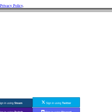
Privacy Policy
.
ign in using
Steam
Sign in using
Twitter
ign in using
Twitch
Sign in using
Discord