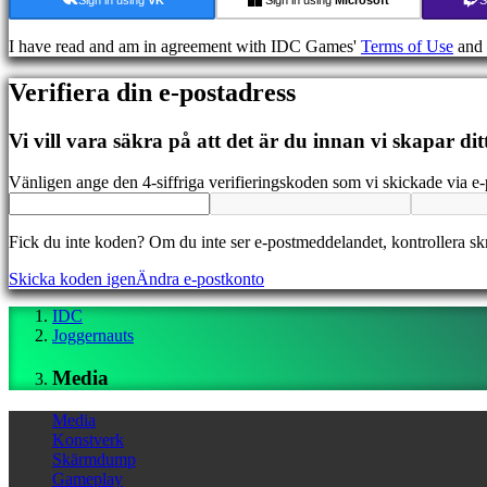
Media
Guider
I have read and am in agreement with IDC Games'
Terms of Use
and
Forum
IDC
Verifiera din e-postadress
Gifts
IDC
Plays
Vi vill vara säkra på att det är du innan vi skapar dit
Support
FAQ
Vänligen ange den 4-siffriga verifieringskoden som vi skickade via e-
Konto
Fick du inte koden? Om du inte ser e-postmeddelandet, kontrollera s
Skicka koden igen
Ändra e-postkonto
Registrera
Logga
IDC
in
Joggernauts
Glömt
ditt
Media
lösenord?
Ändra
Media
språk
Konstverk
Skärmdump
AR
Gameplay