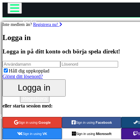
Spelet
Inte medlem än?
Registrera nu!
Gameplay
Spel
In-Game Events
Logga in
Nyheter
Media
Utvalda
Logga in på ditt konto och börja spela direkt!
Guider
Nya
Support
utgåvor
Forum
Gratis
Håll dig uppkopplad
att
Shop
Glömt ditt lösenord?
spela
Logga in
Kategorier
Logga in
Registrera
Actionspel
eller starta session med:
Strategispel
Äventyrsspel
R
MMO
Sign in using
Google
Sign in using
Facebook
S
spel
RPG
Sign in using
VK
Sign in using
Microsoft
S
spel