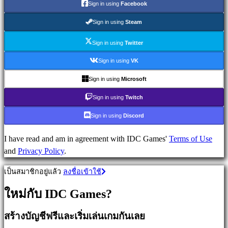
เกม
Sign in using
Facebook
วางแผน
Sign in using
Steam
เกม
ผจญ
Sign in using
Twitter
ภัย
Sign in using
VK
เกม
MMO
Sign in using
Microsoft
เกม
Sign in using
Twitch
RPG
เกม
Sign in using
Discord
กีฬา
เกม
I have read and am in agreement with IDC Games'
Terms of Use
นัก
and
Privacy Policy
.
ยิง
เป็นสมาชิกอยู่แล้ว
ลงชื่อเข้าใช้
Racing
games
ใหม่กับ IDC Games?
Casual
games
สร้างบัญชีฟรีและเริ่มเล่นเกมกันเลย
Indie