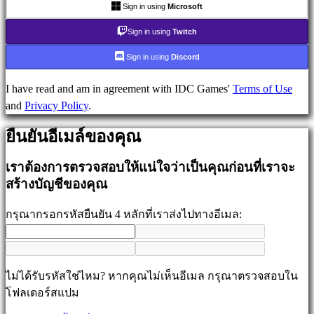
มีเดีย
Sign in using
Microsoft
คู่มือ
Sign in using
Twitch
ฟ
อรั่ม
Sign in using
Discord
IDC
Gifts
I have read and am in agreement with IDC Games'
Terms of Use
IDC
and
Privacy Policy
.
Plays
ยืนยันอีเมล์ของคุณ
ช่วย
เหลือ
เราต้องการตรวจสอบให้แน่ใจว่าเป็นคุณก่อนที่เราจะ
FAQ
สร้างบัญชีของคุณ
กรุณากรอกรหัสยืนยัน 4 หลักที่เราส่งไปทางอีเมล:
บัญชี
ลง
ไม่ได้รับรหัสใช่ไหม? หากคุณไม่เห็นอีเมล กรุณาตรวจสอบใน
ทะเบียน
โฟลเดอร์สแปม
เข้า
สู่