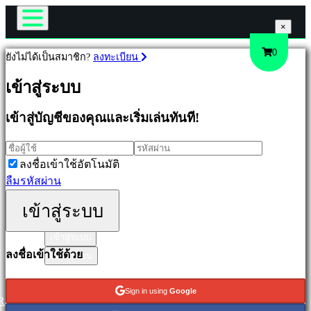
×
×
×
เกม
0
ยังไม่ได้เป็นสมาชิก?
ลงทะเบียน
Gameplay
เกม
เข้าสู่ระบบ
รายการในเกม
ข่าวสาร
เข้าสู่บัญชีของคุณและเริ่มเล่นทันที!
มีเดีย
เด่น
คู่มือ
ออก
ช่วยเหลือ
ใหม่
ลงชื่อเข้าใช้อัตโนมัติ
ฟอรั่ม
เล่น
ลืมรหัสผ่าน
ร้านค้า
ฟรี
เข้าสู่ระบบ
ประเภท
เข้าสู่ระบบ
ลงชื่อเข้าใช้ด้วย
ลงทะเบียน
แอ
คชั่น
Sign in using
Google
เกม
R