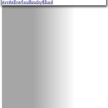
ส่งรหัสอีกครั้ง
เปลี่ยนบัญชีอีเมล์
ระบบ
ลืม
รหัส
ผ่าน
เปลี่ยน
ภาษา
AR
BS
CS
DA
DE
EL
EN
ES
FI
FR