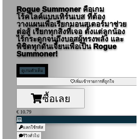
Rogue Summoner คือเกม
โร้คไลค์แบบเทิร์นเบส ที่ต้อง
วางแผนเพื่อเรียกมอนสเตอร์มาช่วย
ต่อสู้ เรียกทุกสิ่งที่เจอ ตั้งแต่ลูกน้อง
ไร้กระดูกจนถึงบอสผู้ทรงพลัง และ
พิชิตทุกดันเจี้ยนเพื่อเป็น Rogue
Summoner!
ดูเกมตัวเต็ม
เพิ่มเข้ารายการที่ถูกใจ
ซื้อเลย
€ 10.79
แลกใช้รหัส
รีวิวทั่วไป