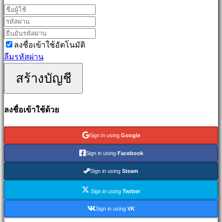
games
Simulation
games
Puzzle
ลงชื่อเข้าใช้อัตโนมัติ
games
ลืมรหัสผ่าน
Fighting
สร้างบัญชี
games
เด
โม่
ลงชื่อเข้าใช้ด้วย
ชุมชน
Sign in using
Google
Sign in using
Facebook
Gameplay
Sign in using
Steam
รายการ
ใน
Sign in using
Twitter
เกม
Sign in using
VK
ข่าวสาร