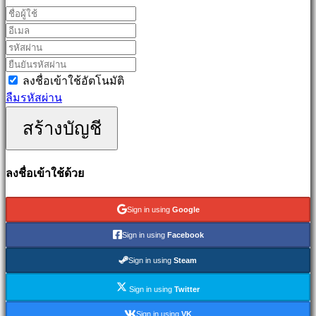
games
Simulation
games
Puzzle
games
ลงชื่อเข้าใช้อัตโนมัติ
Fighting
ลืมรหัสผ่าน
games
สร้างบัญชี
เด
โม่
ลงชื่อเข้าใช้ด้วย
ชุมชน
Sign in using
Google
Gameplays
Sign in using
Facebook
รายการ
Sign in using
Steam
ใน
เกม
Sign in using
Twitter
ข่าวสาร
Sign in using
VK