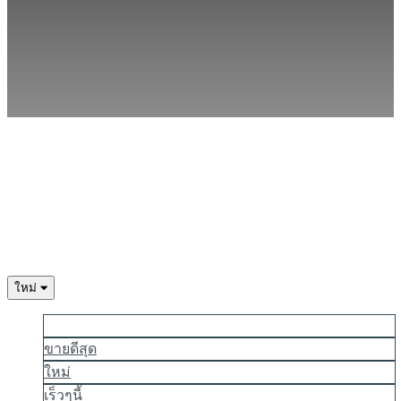
HR
IT
JA
KO
NL
NO
PL
PT
RO
RU
SR
SV
TH
TR
ใหม่
UK
VI
นิยมมากที่สุด
ZH
ขายดีสุด
ใหม่
เร็วๆนี้