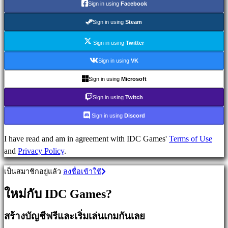
เกม
Sign in using
Facebook
วางแผน
Sign in using
Steam
เกม
ผจญ
Sign in using
Twitter
ภัย
Sign in using
VK
เกม
MMO
Sign in using
Microsoft
เกม
Sign in using
Twitch
RPG
เกม
Sign in using
Discord
กีฬา
เกม
I have read and am in agreement with IDC Games'
Terms of Use
นัก
and
Privacy Policy
.
ยิง
เป็นสมาชิกอยู่แล้ว
ลงชื่อเข้าใช้
Racing
games
ใหม่กับ IDC Games?
Casual
games
สร้างบัญชีฟรีและเริ่มเล่นเกมกันเลย
Indie