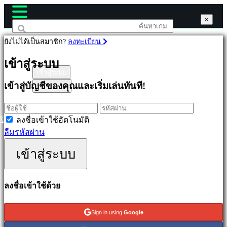
×
×
×
ยังไม่ได้เป็นสมาชิก?
ลงทะเบียน
เกม
เข้าสู่ระบบ
เข้าสู่ระบบ
เข้าสู่บัญชีของคุณและเริ่มเล่นทันที!
ลงทะเบียน
เด่น
ออก
ใหม่
R
ลงชื่อเข้าใช้อัตโนมัติ
เล่น
ลืมรหัสผ่าน
ฟรี
เข้าสู่ระบบ
ประเภท
ลงชื่อเข้าใช้ด้วย
แอ
คชั่น
Sign in using
Google
เกม