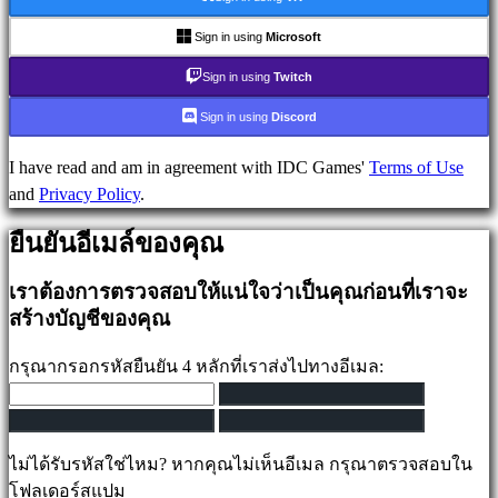
มีเดีย
คู่มือ
Sign in using
Microsoft
ฟ
Sign in using
Twitch
อรั่ม
IDC
Sign in using
Discord
Plays
IDC
I have read and am in agreement with IDC Games'
Terms of Use
Gifts
and
Privacy Policy
.
ช่วย
ยืนยันอีเมล์ของคุณ
เหลือ
FAQ
เราต้องการตรวจสอบให้แน่ใจว่าเป็นคุณก่อนที่เราจะ
สร้างบัญชีของคุณ
บัญชี
กรุณากรอกรหัสยืนยัน 4 หลักที่เราส่งไปทางอีเมล:
ลง
ทะเบียน
ไม่ได้รับรหัสใช่ไหม? หากคุณไม่เห็นอีเมล กรุณาตรวจสอบใน
เข้า
โฟลเดอร์สแปม
สู่