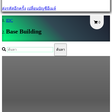
ระบบ
ส่งรหัสอีกครั้ง
เปลี่ยนบัญชีอีเมล์
ลืม
รหัส
IDC
0
ผ่าน
Base Building
เปลี่ยน
ภาษา
ค้นหา
AR
BS
CS
DA
DE
EL
EN
ES
FI
FR