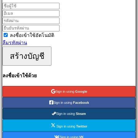
games
Simulation
games
Puzzle
games
ลงชื่อเข้าใช้อัตโนมัติ
Fighting
ลืมรหัสผ่าน
games
สร้างบัญชี
เด
โม่
ลงชื่อเข้าใช้ด้วย
ชุมชน
Sign in using
Google
Gameplays
Sign in using
Facebook
รายการ
Sign in using
Steam
ใน
เกม
Sign in using
Twitter
ข่าวสาร
Sign in using
VK