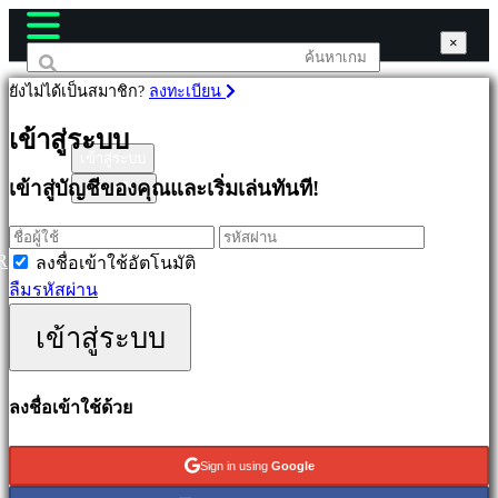
×
×
×
ยังไม่ได้เป็นสมาชิก?
ลงทะเบียน
เกม
เข้าสู่ระบบ
เข้าสู่ระบบ
เข้าสู่บัญชีของคุณและเริ่มเล่นทันที!
ลงทะเบียน
เด่น
ออก
ใหม่
R
ลงชื่อเข้าใช้อัตโนมัติ
เล่น
ลืมรหัสผ่าน
ฟรี
เข้าสู่ระบบ
ประเภท
ลงชื่อเข้าใช้ด้วย
แอ
คชั่น
Sign in using
Google
เกม