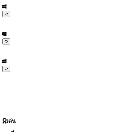
HR
IT
JA
KO
NL
NO
PL
PT
RO
RU
SR
SV
TH
TR
UK
VI
ZH
เด่น