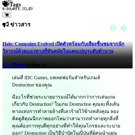
-50%
Tags
€ 10,49
€ 10,49
ข่าวสาร
Halo: Campaign Evolved เปิดตัวพร้อมกับเสียงชื่นชมจากนัก
วิจารณ์ด้วยแนวทางที่ทันสมัยในแคมเปญระดับตำนาน
Destruction
Halo Infinite
1 days ago
เล่นที่ IDC Games, แพลตฟอร์มสำหรับเกมส์
Destruction ของคุุณ
มีอะไรที่ช่วยระบายอารมณ์ได้มากกว่าการเล่นเกม
เกี่ยวกับ Destruction? ในเกม Destruction คุณจะทิ้งเส้น
ทางแห่งการทำลายล้างที่เลวร้ายไว้ข้างหลังคุณ ลอง
คิดดูสิคุณนึกภาพออกไหมว่าสามารถทำลายทุกสิ่งที่
คุณต้องการทุบตีทุกอย่างที่ทำให้คุณโกรธและระบาย
ออก? Destruction เป็นวิธีบำบัดในญี่ปุ่นที่ผู้คนนำแผ่น