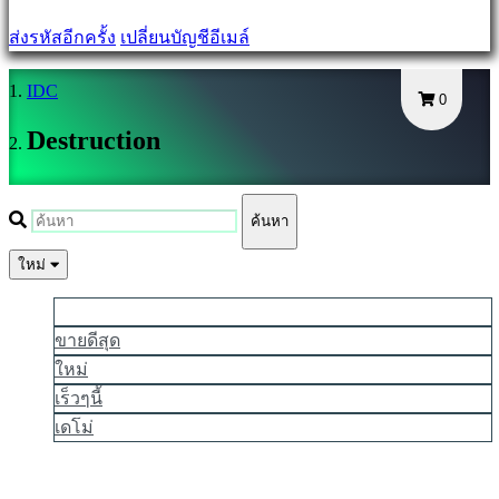
ระบบ
ส่งรหัสอีกครั้ง
เปลี่ยนบัญชีอีเมล์
ลืม
รหัส
IDC
0
ผ่าน
Destruction
เปลี่ยน
ภาษา
ค้นหา
AR
BS
ใหม่
CS
นิยมมากที่สุด
DA
ขายดีสุด
DE
EL
ใหม่
EN
เร็วๆนี้
ES
เดโม่
FI
FR