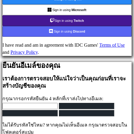
มีเดีย
คู่มือ
Sign in using
Microsoft
ฟ
Sign in using
Twitch
อรั่ม
IDC
Sign in using
Discord
Plays
IDC
I have read and am in agreement with IDC Games'
Terms of Use
Gifts
and
Privacy Policy
.
ช่วย
ยืนยันอีเมล์ของคุณ
เหลือ
FAQ
เราต้องการตรวจสอบให้แน่ใจว่าเป็นคุณก่อนที่เราจะ
สร้างบัญชีของคุณ
บัญชี
กรุณากรอกรหัสยืนยัน 4 หลักที่เราส่งไปทางอีเมล:
ลง
ทะเบียน
ไม่ได้รับรหัสใช่ไหม? หากคุณไม่เห็นอีเมล กรุณาตรวจสอบใน
เข้า
โฟลเดอร์สแปม
สู่