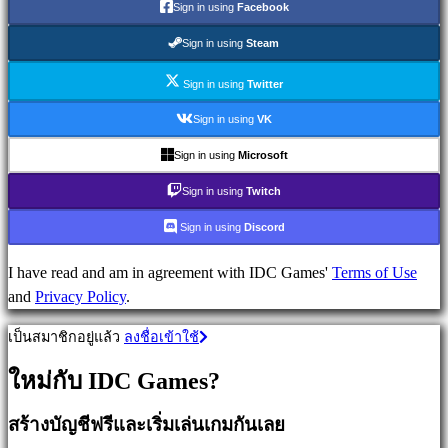
เกม
Sign in using
Facebook
วางแผน
Sign in using
Steam
เกม
ผจญ
Sign in using
Twitter
ภัย
Sign in using
VK
เกม
MMO
Sign in using
Microsoft
เกม
Sign in using
Twitch
RPG
เกม
Sign in using
Discord
กีฬา
เกม
I have read and am in agreement with IDC Games'
Terms of Use
นัก
and
Privacy Policy
.
ยิง
เป็นสมาชิกอยู่แล้ว
ลงชื่อเข้าใช้
Racing
games
ใหม่กับ IDC Games?
Casual
games
สร้างบัญชีฟรีและเริ่มเล่นเกมกันเลย
Indie