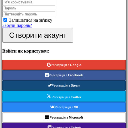
Події
Hовини
Медіа
Інструкція
Залишатися на зв'язку
Форум
Забули пароль?
IDC
Створити акаунт
Gifts
IDC
Plays
Підтримка
Ввійти як користувач:
FAQ
Реєстрація з
Google
Акаунт
Реєстрація з
Facebook
Реєстрація
Реєстрація з
Steam
Увійти
Забули
Реєстрація з
Twitter
пароль?
Реєстрація з
VK
Змінити
мову
Реєстрація з
Microsoft
AR
Реєстрація з
Twitch