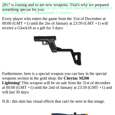
Упсс... Ви ще не грали в цю гру більше двох годин.
2017 is coming and so are new weapons. That's why we prepared
Щоб опублікувати огляд на цю гру, вам доведеться провести в
something special for you:
грі більше часу … Принаймні 2 години.
Every player who enters the game from the 31st of December at
00:00 (GMT +1) until the 2ns of January at 23:59 (GMT +1) will
receive a Glock18 as a gift for 3 days:
Furthermore, here is a special weapon you can buy in the special
weapons section in the gold shop: the
Cheytac M200
Lightning!
This weapon will be on sale from the 31st of december
at 00:00 (GMT +1) until the 2nd of January at 23:59 (GMT +1) and
will last 30 days:
N.B.: this skin has visual effects that can't be seen in this image.