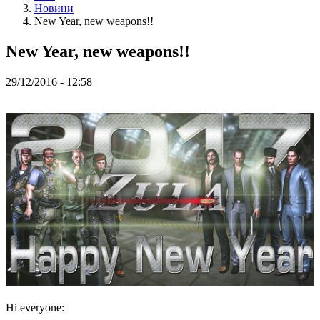
ZH
Hовини
New Year, new weapons!!
Гра
New Year, new weapons!!
Гра
29/12/2016 - 12:58
Геймплей
Внутрішньоігрові
Події
Hовини
Медіа
Інструкція
Форум
Hi everyone: