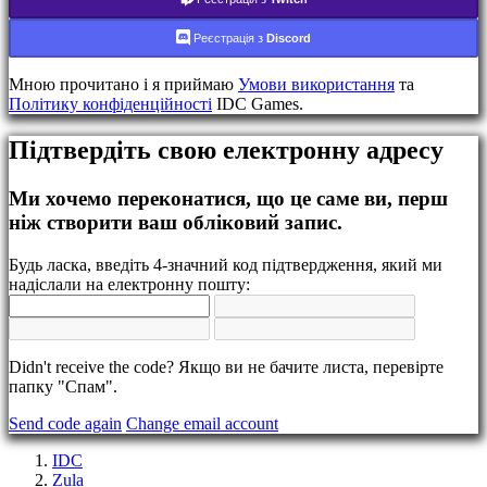
BS
CS
Реєстрація з
Discord
DA
DE
Мною прочитано і я приймаю
Умови використання
та
EL
Політику конфіденційності
IDC Games.
EN
ES
FI
Підтвердіть свою електронну адресу
FR
HR
Ми хочемо переконатися, що це саме ви, перш
IT
ніж створити ваш обліковий запис.
JA
KO
NL
Будь ласка, введіть 4-значний код підтвердження, який ми
NO
надіслали на електронну пошту:
PL
PT
RO
RU
Didn't receive the code? Якщо ви не бачите листа, перевірте
SR
папку "Спам".
SV
TH
Send code again
Change email account
TR
UK
IDC
VI
Zula