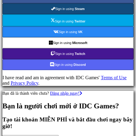
Game
chiến
Sign in using
Steam
thuật
Game
Sign in using
Twitter
phiêu
lưu
Sign in using
VK
Game
MMO
Sign in using
Microsoft
Game
RPG
Sign in using
Twitch
Game
thể
Sign in using
Discord
thao
Game
I have read and am in agreement with IDC Games'
Terms of Use
bán
and
Privacy Policy
.
súng
Racing
Bạn đã là thành viên chưa?
Đăng nhập ngay!
games
Casual
Bạn là người chơi mới ở IDC Games?
games
Indie
games
Tạo tài khoản MIỄN PHÍ và bắt đầu chơi ngay bây
Simulation
giờ!
games
Puzzle