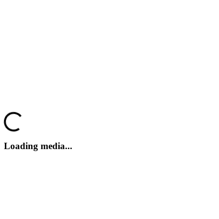
NARAKA: BLADEPOINT
Naraka: Bladepoint
NARAKA: BLADEPOINT
Naraka: Bladepoint
Loading...
NARAKA: BLADEPOINT
Loading media...