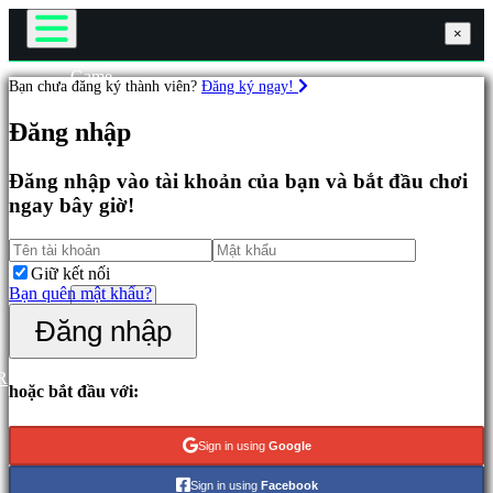
×
×
×
Game
Bạn chưa đăng ký thành viên?
Đăng ký ngay!
Chơi
Các
Sự kiện trong game
Đăng nhập
game
Tin tức
Phương tiện truyền thông
Hướng dẫn
Đăng nhập vào tài khoản của bạn và bắt đầu chơi
Đặc
Hỗ trợ
ngay bây giờ!
sắc
Diễn đàn
Mới
Cửa hàng
phát
hành
Giữ kết nối
Chơi
Bạn quên mật khẩu?
Đăng nhập
miễn
Đăng ký
Đăng nhập
phí
Thể
R
loại
hoặc bắt đầu với:
Game
Sign in using
Google
hành
động
Sign in using
Facebook