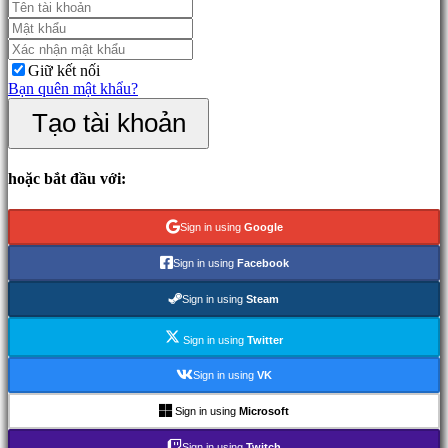
games
Fighting
games
Bản
Giữ kết nối
trình
Bạn quên mật khẩu?
diễn
Tạo tài khoản
Cộng
đồng
hoặc bắt đầu với:
Chơi
Sign in using
Google
Sự
kiện
Sign in using
Facebook
trong
game
Sign in using
Steam
Tin
tức
Sign in using
Twitter
Phương
tiện
Sign in using
VK
truyền
thông
Sign in using
Microsoft
Hướng
dẫn
Sign in using
Twitch