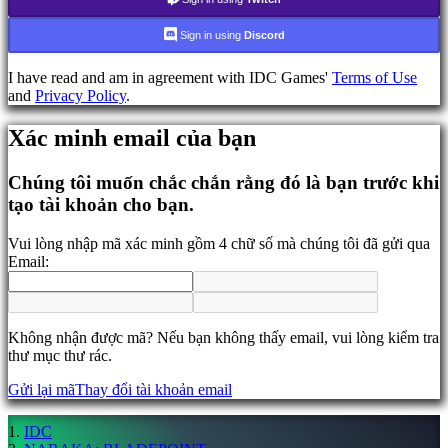
Diễn
đàn
Sign in using
Discord
IDC
Gifts
I have read and am in agreement with IDC Games'
Terms of Use
IDC
and
Privacy Policy
.
Plays
Hỗ
Xác minh email của bạn
trợ
Câu
hỏi
Chúng tôi muốn chắc chắn rằng đó là bạn trước khi
thường
tạo tài khoản cho bạn.
gặp
Vui lòng nhập mã xác minh gồm 4 chữ số mà chúng tôi đã gửi qua
Email:
Tài
khoản
Đăng
Không nhận được mã? Nếu bạn không thấy email, vui lòng kiểm tra
ký
thư mục thư rác.
Đăng
nhập
Gửi lại mã
Thay đổi tài khoản email
Bạn
quên
IDC
mật