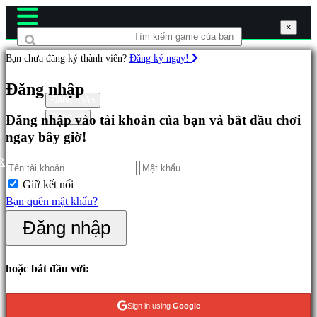
×
×
×
Bạn chưa đăng ký thành viên?
Đăng ký ngay!
Các
Đăng nhập
game
Đăng nhập
Đăng ký
Đăng nhập vào tài khoản của bạn và bắt đầu chơi
ngay bây giờ!
Đặc
sắc
R
Mới
Giữ kết nối
phát
Bạn quên mật khẩu?
hành
Đăng nhập
Chơi
miễn
phí
hoặc bắt đầu với:
Thể
Sign in using
Google
loại