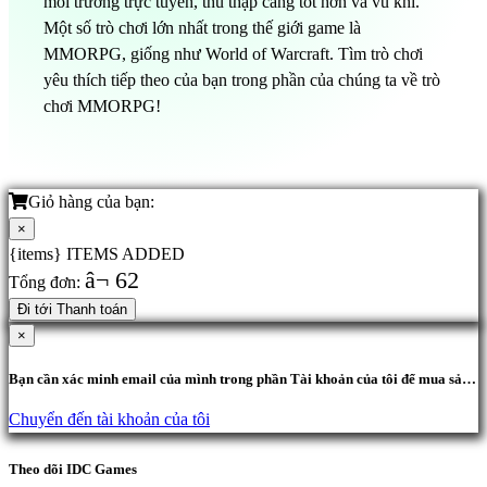
môi trường trực tuyến, thu thập càng tốt hơn và vũ khí.
Một số trò chơi lớn nhất trong thế giới game là
MMORPG, giống như World of Warcraft. Tìm trò chơi
yêu thích tiếp theo của bạn trong phần của chúng ta về trò
chơi MMORPG!
Giỏ hàng của bạn:
×
{items} ITEMS ADDED
â¬ 62
Tổng đơn:
Đi tới Thanh toán
×
Bạn cần xác minh email của mình trong phần Tài khoản của tôi để mua sản
phẩm.
Chuyển đến tài khoản của tôi
Theo dõi IDC Games