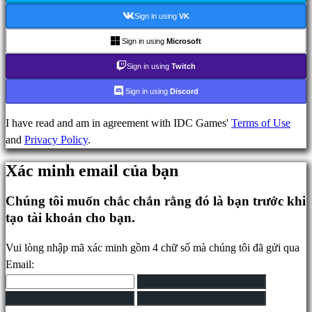
Cộng
Sign in using
VK
đồng
Sign in using
Microsoft
Sign in using
Twitch
Gameplays
Sự
Sign in using
Discord
kiện
trong
I have read and am in agreement with IDC Games'
Terms of Use
game
and
Privacy Policy
.
Tin
Xác minh email của bạn
tức
Phương
Chúng tôi muốn chắc chắn rằng đó là bạn trước khi
tiện
tạo tài khoản cho bạn.
truyền
thông
Vui lòng nhập mã xác minh gồm 4 chữ số mà chúng tôi đã gửi qua
Hướng
Email:
dẫn
Diễn
đàn