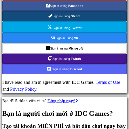
Sign in using
Facebook
Game
Sign in using
Steam
hành
động
Sign in using
Twitter
Game
Sign in using
VK
chiến
Sign in using
Microsoft
thuật
Game
Sign in using
Twitch
phiêu
Sign in using
Discord
lưu
Game
I have read and am in agreement with IDC Games'
Terms of Use
MMO
and
Privacy Policy
.
Game
RPG
Bạn đã là thành viên chưa?
Đăng nhập ngay!
Game
thể
Bạn là người chơi mới ở IDC Games?
thao
Game
Tạo tài khoản MIỄN PHÍ và bắt đầu chơi ngay bây