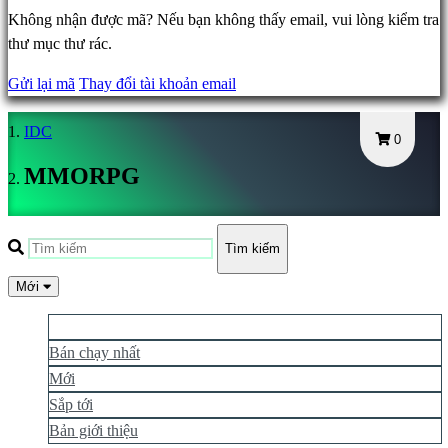
IDC
Không nhận được mã? Nếu bạn không thấy email, vui lòng kiểm tra
Plays
thư mục thư rác.
IDC
Gifts
Gửi lại mã
Thay đổi tài khoản email
Hỗ
trợ
IDC
0
Câu
MMORPG
hỏi
thường
gặp
Tìm kiếm
Mới
Tài
khoản
Phổ biến hơn
Bán chạy nhất
Mới
Đăng
ký
Sắp tới
Đăng
Bản giới thiệu