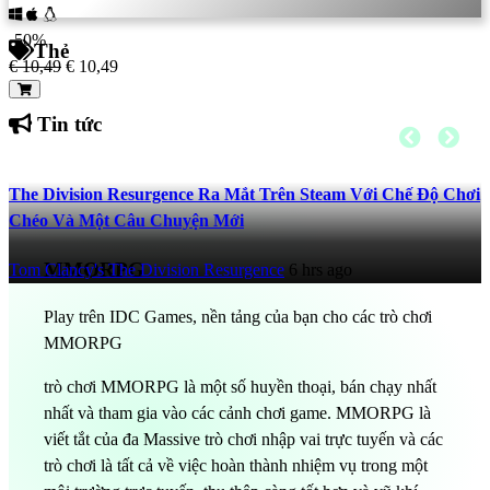
-50%
Thẻ
€ 10,49
€ 10,49
Tin tức
The Division Resurgence Ra Mắt Trên Steam Với Chế Độ Chơi
Chéo Và Một Câu Chuyện Mới
MMORPG
Tom Clancy's The Division Resurgence
6 hrs ago
Play trên IDC Games, nền tảng của bạn cho các trò chơi
MMORPG
trò chơi MMORPG là một số huyền thoại, bán chạy nhất
nhất và tham gia vào các cảnh chơi game. MMORPG là
viết tắt của đa Massive trò chơi nhập vai trực tuyến và các
trò chơi là tất cả về việc hoàn thành nhiệm vụ trong một