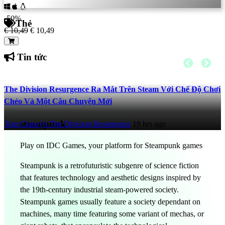
-50%
Thẻ
€ 10,49
€ 10,49
Tin tức
The Division Resurgence Ra Mắt Trên Steam Với Chế Độ Chơi
Chéo Và Một Câu Chuyện Mới
steampunk
Tom Clancy's The Division Resurgence
19 hrs ago
Play on IDC Games, your platform for Steampunk games
Steampunk is a retrofuturistic subgenre of science fiction
that features technology and aesthetic designs inspired by
the 19th-century industrial steam-powered society.
Steampunk games usually feature a society dependant on
machines, many time featuring some variant of mechas, or