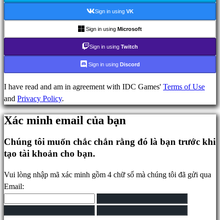
Cộng
Sign in using
VK
đồng
Sign in using
Microsoft
Sign in using
Twitch
Gameplays
Sự
Sign in using
Discord
kiện
trong
I have read and am in agreement with IDC Games'
Terms of Use
game
and
Privacy Policy
.
Tin
Xác minh email của bạn
tức
Phương
Chúng tôi muốn chắc chắn rằng đó là bạn trước khi
tiện
tạo tài khoản cho bạn.
truyền
thông
Vui lòng nhập mã xác minh gồm 4 chữ số mà chúng tôi đã gửi qua
Hướng
Email:
dẫn
Diễn
đàn