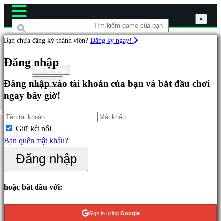
×
×
×
Bạn chưa đăng ký thành viên?
Đăng ký ngay!
Các
Đăng nhập
game
Đăng nhập
Đăng ký
Đăng nhập vào tài khoản của bạn và bắt đầu chơi
ngay bây giờ!
Đặc
sắc
R
Mới
Giữ kết nối
phát
Bạn quên mật khẩu?
hành
Đăng nhập
Chơi
miễn
phí
hoặc bắt đầu với:
Thể
Sign in using
Google
loại