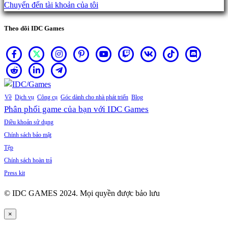
Chuyển đến tài khoản của tôi
Theo dõi IDC Games
Về
Dịch vụ
Công cụ
Góc dành cho nhà phát triển
Blog
Phân phối game của bạn với IDC Games
Điều khoản sử dụng
Chính sách bảo mật
Tệp
Chính sách hoàn trả
Press kit
© IDC GAMES 2024. Mọi quyền được bảo lưu
×