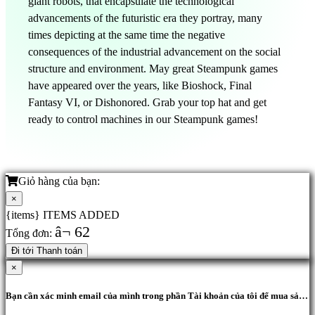
giant robots, that encapsulate the technological
advancements of the futuristic era they portray, many
times depicting at the same time the negative
consequences of the industrial advancement on the social
structure and environment. May great Steampunk games
have appeared over the years, like Bioshock, Final
Fantasy VI, or Dishonored. Grab your top hat and get
ready to control machines in our Steampunk games!
Giỏ hàng của bạn:
×
{items} ITEMS ADDED
â¬ 62
Tổng đơn:
Đi tới Thanh toán
×
Bạn cần xác minh email của mình trong phần Tài khoản của tôi để mua sản
phẩm.