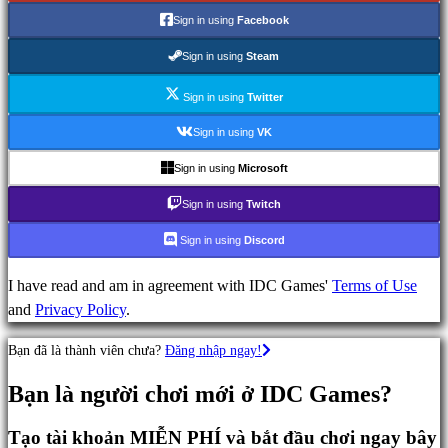
Sign in using
Facebook
Game
Sign in using
Steam
hành
động
Sign in using
Twitter
Game
Sign in using
VK
chiến
Sign in using
Microsoft
thuật
Game
Sign in using
Twitch
phiêu
Sign in using
Discord
lưu
Game
I have read and am in agreement with IDC Games'
Terms of Use
MMO
and
Privacy Policy
.
Game
RPG
Bạn đã là thành viên chưa?
Đăng nhập ngay!
Game
thể
Bạn là người chơi mới ở IDC Games?
thao
Game
Tạo tài khoản MIỄN PHÍ và bắt đầu chơi ngay bây