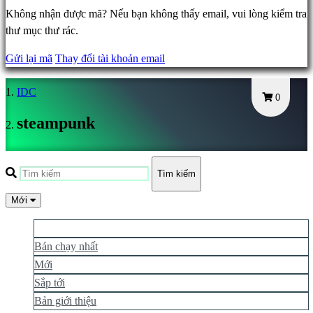
IDC
Không nhận được mã? Nếu bạn không thấy email, vui lòng kiểm tra
Plays
thư mục thư rác.
IDC
Gifts
Gửi lại mã
Thay đổi tài khoản email
Hỗ
trợ
IDC
0
Câu
steampunk
hỏi
thường
gặp
Tìm kiếm
Mới
Tài
khoản
Phổ biến hơn
Bán chạy nhất
Mới
Đăng
ký
Sắp tới
Đăng
Bản giới thiệu