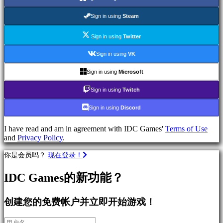
类
别
Sign in using
Steam
Sign in using
Twitter
动
作
Sign in using
VK
游
戏
Sign in using
Microsoft
策
Sign in using
Twitch
略
游
Sign in using
Discord
戏
冒
I have read and am in agreement with IDC Games'
Terms of Use
险
and
Privacy Policy
.
游
戏
你是会员吗？
现在登录！
网
络
IDC Games的新功能？
游
戏
创建您的免费帐户并立即开始游戏！
RPG
游