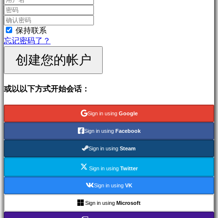
戏
运
动
保持联系
会
忘记密码了？
射
击
创建您的帐户
游
戏
Racing
或以以下方式开始会话：
games
Casual
games
Sign in using
Google
Indie
games
Sign in using
Facebook
Simulation
games
Sign in using
Steam
Puzzle
games
Sign in using
Twitter
Fighting
games
Sign in using
VK
演
示
Sign in using
Microsoft