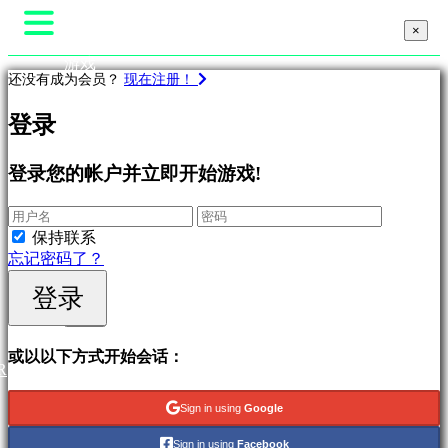
×
×
×
游戏
还没有成为会员？
现在注册！
游戏性
比赛项目中
游
登录
新闻
戏
媒体
向导
登录您的帐户并立即开始游戏!
作
支持
为
论坛
特
商店
保持联系
色
忘记密码了？
的
新
登录
登录
版
登记
本
免
或以以下方式开始会话：
R
费
开
Sign in using
Google
始
Sign in using
Facebook