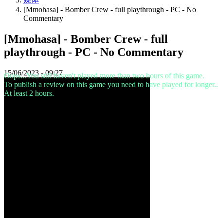
IDC
[Mmohasa] - Bomber Crew - full playthrough - PC - No
Plays
Commentary
支
持
[Mmohasa] - Bomber Crew - full
常
playthrough - PC - No Commentary
见
问
15/06/2023 - 09:27
Oops...You still haven't played more than two hours of this game.
题
To publish a review on this game you need to have played for longer..
At least 2 hours.
账
户
登
记
登
录
忘
记
密
码