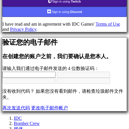
Sign in using
Twitch
社
区
Sign in using
Discord
I have read and am in agreement with IDC Games'
Terms of Use
游
and
Privacy Policy
.
戏
性
验证您的电子邮件
比
赛
在创建您的账户之前，我们要确认是您本人。
项
目
请输入我们通过电子邮件发送的 4 位数验证码：
中
新
闻
媒
没有收到代码？ 如果您没有看到邮件，请检查垃圾邮件文件
体
夹。
向
导
再次发送代码
更改电子邮件帐户
论
坛
IDC
Bomber Crew
IDC
Gifts
媒体