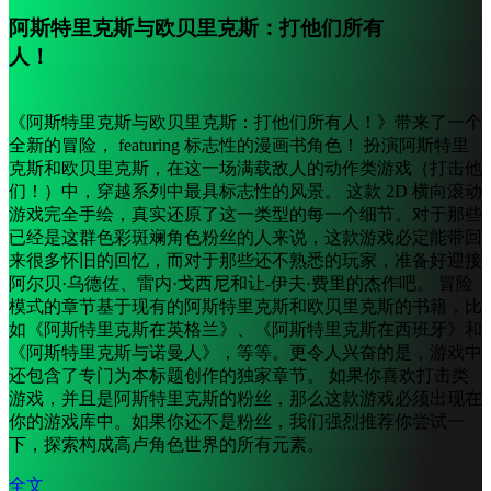
更
阿斯特里克斯与欧贝里克斯：打他们所有
改
语
人！
言
AR
《阿斯特里克斯与欧贝里克斯：打他们所有人！》带来了一个
BS
全新的冒险， featuring 标志性的漫画书角色！ 扮演阿斯特里
CS
克斯和欧贝里克斯，在这一场满载敌人的动作类游戏（打击他
DA
们！）中，穿越系列中最具标志性的风景。 这款 2D 横向滚动
DE
EL
游戏完全手绘，真实还原了这一类型的每一个细节。对于那些
EN
已经是这群色彩斑斓角色粉丝的人来说，这款游戏必定能带回
ES
来很多怀旧的回忆，而对于那些还不熟悉的玩家，准备好迎接
FI
阿尔贝·乌德佐、雷内·戈西尼和让-伊夫·费里的杰作吧。 冒险
FR
模式的章节基于现有的阿斯特里克斯和欧贝里克斯的书籍，比
HR
如《阿斯特里克斯在英格兰》、《阿斯特里克斯在西班牙》和
IT
JA
《阿斯特里克斯与诺曼人》，等等。更令人兴奋的是，游戏中
KO
还包含了专门为本标题创作的独家章节。 如果你喜欢打击类
NL
游戏，并且是阿斯特里克斯的粉丝，那么这款游戏必须出现在
NO
你的游戏库中。如果你还不是粉丝，我们强烈推荐你尝试一
PL
下，探索构成高卢角色世界的所有元素。
PT
RO
全文
RU