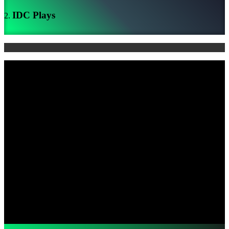
支
IDC Plays
持
常
见
问
题
账
户
登
记
登
录
忘
记
密
码
了？