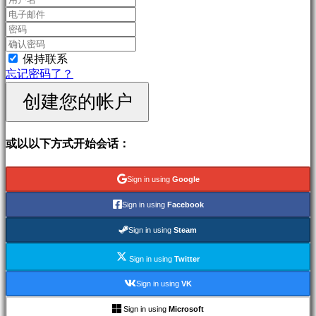
戏
运
动
会
保持联系
射
忘记密码了？
击
游
创建您的帐户
戏
Racing
games
或以以下方式开始会话：
Casual
games
Indie
Sign in using
Google
games
Simulation
Sign in using
Facebook
games
Puzzle
Sign in using
Steam
games
Fighting
Sign in using
Twitter
games
演
Sign in using
VK
示
Sign in using
Microsoft