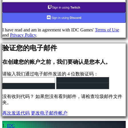
社
Sign in using
Twitch
区
Sign in using
Discord
Gameplays
I have read and am in agreement with IDC Games'
Terms of Use
比
and
Privacy Policy
.
赛
项
验证您的电子邮件
目
中
在创建您的账户之前，我们要确认是您本人。
新
闻
请输入我们通过电子邮件发送的 4 位数验证码：
媒
体
向
导
没有收到代码？ 如果您没有看到邮件，请检查垃圾邮件文件
论
夹。
坛
IDC
再次发送代码
更改电子邮件帐户
Plays
IDC
Gifts
IDC