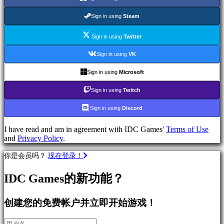
类
别
Sign in using
Steam
Sign in using
Twitter
动
作
Sign in using
VK
游
戏
Sign in using
Microsoft
策
Sign in using
Twitch
略
游
Sign in using
Discord
戏
冒
I have read and am in agreement with IDC Games'
Terms of Use
险
and
Privacy Policy
.
游
戏
你是会员吗？
现在登录！
网
络
IDC Games的新功能？
游
戏
创建您的免费帐户并立即开始游戏！
RPG
游