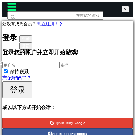
×
×
×
还没有成为会员？
现在注册！
游
登录
戏
登录
登记
登录您的帐户并立即开始游戏!
作
为
R
特
保持联系
色
忘记密码了？
的
新
登录
版
本
免
或以以下方式开始会话：
费
开
Sign in using
Google
始
Sign in using
Facebook