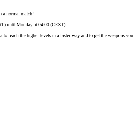
n a normal match!
CEST) until Monday at 04:00 (CEST).
 to reach the higher levels in a faster way and to get the weapons you