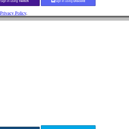
Sign in using
Twitch
Sign in using
Discord
Privacy Policy
.