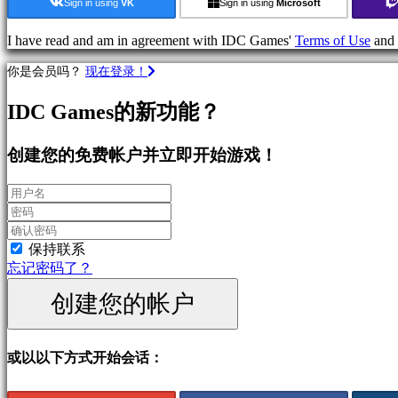
类
Sign in using
VK
Sign in using
Microsoft
别
I have read and am in agreement with IDC Games'
Terms of Use
and
动
你是会员吗？
现在登录！
作
游
IDC Games的新功能？
戏
策
创建您的免费帐户并立即开始游戏！
略
游
戏
冒
险
保持联系
游
忘记密码了？
戏
网
创建您的帐户
络
游
戏
或以以下方式开始会话：
RPG
游