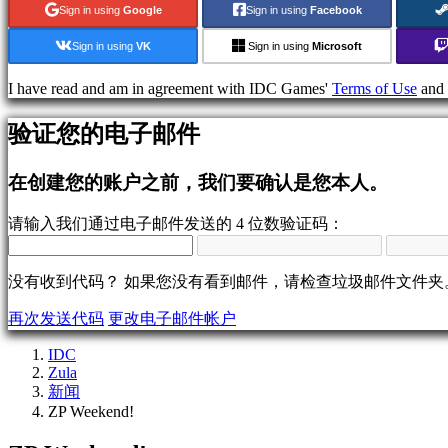
戏
Sign in using
Google
Sign in using
Facebook
运
动
Sign in using
VK
Sign in using
Microsoft
会
I have read and am in agreement with IDC Games'
Terms of Use
and
射
击
验证您的电子邮件
游
戏
Racing
在创建您的账户之前，我们要确认是您本人。
games
Casual
请输入我们通过电子邮件发送的 4 位数验证码：
games
Indie
games
Simulation
没有收到代码？ 如果您没有看到邮件，请检查垃圾邮件文件夹
games
Puzzle
再次发送代码
更改电子邮件帐户
games
Fighting
IDC
games
Zula
演
新闻
示
ZP Weekend!