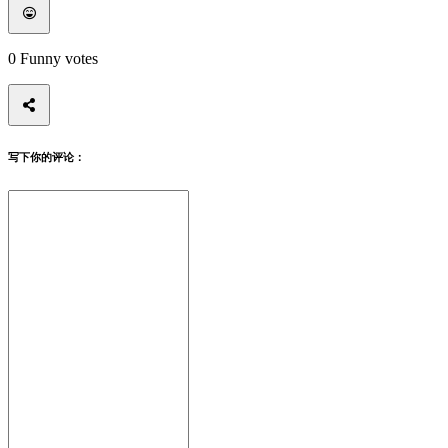
PT
RO
RU
0
Funny votes
SR
SV
TH
TR
UK
VI
写下你的评论：
ZH
游
戏
游
戏
游
戏
性
比
赛
项