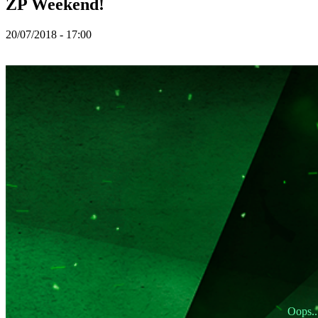
ZP Weekend!
社
区
20/07/2018 - 17:00
游
戏
性
比
赛
项
目
中
新
闻
媒
体
向
导
论
坛
IDC
Oops..
Gifts