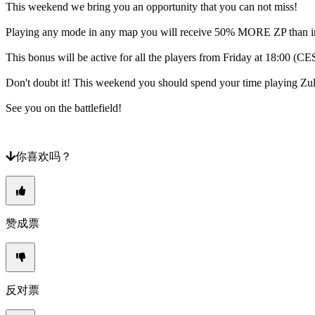
了？
This weekend we bring you an opportunity that you can not miss!
Playing any mode in any map you will receive 50% MORE ZP than i
更
改
This bonus will be active for all the players from Friday at 18:00 (
语
言
Don't doubt it! This weekend you should spend your time playing Zula
AR
See you on the battlefield!
BS
CS
DA
DE
你喜欢吗？
EL
EN
ES
FI
FR
赞成票
HR
IT
JA
KO
NL
反对票
NO
PL