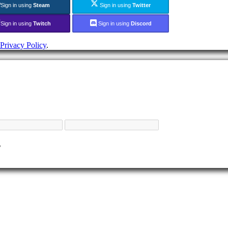
Sign in using
Steam
Sign in using
Twitter
Sign in using
Twitch
Sign in using
Discord
Privacy Policy
.
。