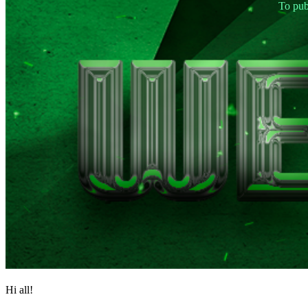
To pub
IDC
Plays
支
持
常
见
问
题
账
户
登
记
登
录
忘
记
密
Hi all!
码