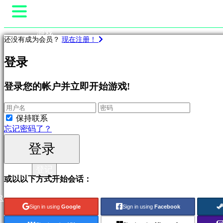
游戏
还没有成为会员？
现在注册！
游戏性
游
比赛项目中
登录
戏
新闻
媒体
登录您的帐户并立即开始游戏!
向导
作
支持
为
特
论坛
保持联系
色
商店
忘记密码了？
的
新
登录
版
登录
本
登记
免
或以以下方式开始会话：
费
开
R
始
Sign in using
Google
Sign in using
Facebook