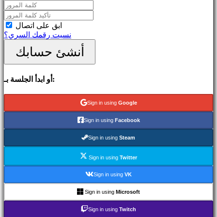
تواصل
مع
ابق على اتصال
المجتمع
نسيت رقمك السري؟
أنشئ حسابك
Gameplays
أحداث
داخل
أو ابدأ الجلسة بـ:
اللعبة
أخبار
وسائط
Sign in using
Google
إرشاد
المنتديات
Sign in using
Facebook
IDC
Plays
Sign in using
Steam
IDC
Gifts
Sign in using
Twitter
يدعم
التعليمات
Sign in using
VK
Sign in using
Microsoft
الحساب
Sign in using
Twitch