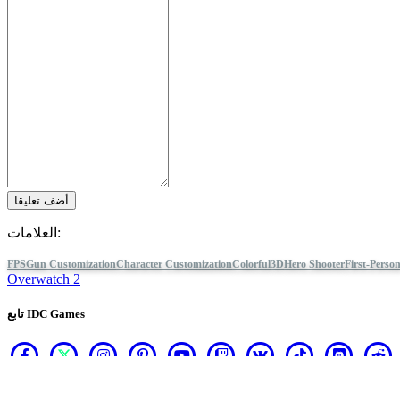
إرشاد
المنتديات
أضف تعليقا
العلامات:
FPS
Gun Customization
Character Customization
Colorful
3D
Hero Shooter
First-Perso
Overwatch 2
تابع IDC Games
Blog
عن
خدمات
أدوات
ركن المطور