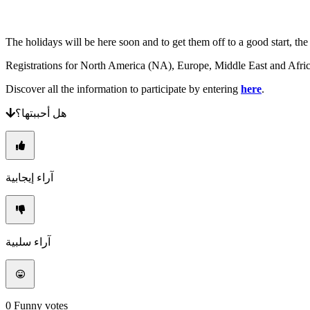
يسجل
تسجيل
الدخول
The holidays will be here soon and to get them off to a good start,
نسيت
رقمك
Registrations for North America (NA), Europe, Middle East and Afric
السري؟
Discover all the information to participate by entering
here
.
تغيير
اللغة
هل أحببتها؟
AR
BS
CS
DA
آراء إيجابية
DE
EL
EN
ES
FI
آراء سلبية
FR
HR
IT
JA
KO
0
Funny votes