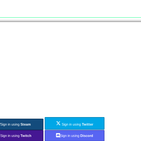
Sign in using
Steam
Sign in using
Twitter
Sign in using
Twitch
Sign in using
Discord