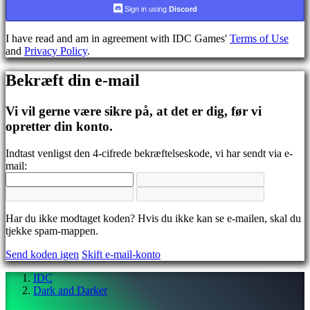
CS
Sign in using
Discord
DA
DE
I have read and am in agreement with IDC Games'
Terms of Use
EL
and
Privacy Policy
.
EN
ES
Bekræft din e-mail
FI
FR
HR
Vi vil gerne være sikre på, at det er dig, før vi
IT
opretter din konto.
JA
KO
Indtast venligst den 4-cifrede bekræftelseskode, vi har sendt via e-
NL
mail:
NO
PL
PT
RO
RU
Har du ikke modtaget koden? Hvis du ikke kan se e-mailen, skal du
SR
tjekke spam-mappen.
SV
Send koden igen
Skift e-mail-konto
TH
TR
IDC
UK
Dark and Darker
VI
ZH