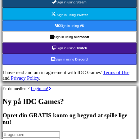
Sign in using
Steam
spil
Sportsspil
Skydespil
Sign in using
Twitter
Racing
games
Sign in using
VK
Casual
games
Sign in using
Microsoft
Indie
games
Sign in using
Twitch
Simulation
games
Sign in using
Discord
Puzzle
games
I have read and am in agreement with IDC Games'
Terms of Use
Fighting
and
Privacy Policy
.
games
Demoer
Er du medlem?
Login nu!
Ny på IDC Games?
Fællesskab
Opret din GRATIS konto og begynd at spille lige
Gameplay
nu!
Spil
events
Nyheder