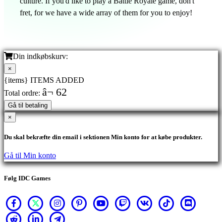
culture. If you'd like to play a Battle Royale game, don't
fret, for we have a wide array of them for you to enjoy!
Din indkøbskurv:
×
{items} ITEMS ADDED
â¬ 62
Total ordre:
Gå til betaling
×
Du skal bekræfte din email i sektionen Min konto for at købe produkter.
Gå til Min konto
Følg IDC Games