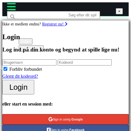
×
×
×
Ikke et medlem endnu?
Registrer nu!
Spil
Login
Login
Registrering
Log ind på din konto og begynd at spille lige nu!
Featured
spil
Nye
R
Forbliv forbundet
udgivelser
Glemt dit kodeord?
Gratis
Login
at
spille
eller start en session med:
Kategorier
Sign in using
Google
Actionspil
Sign in using
Facebook