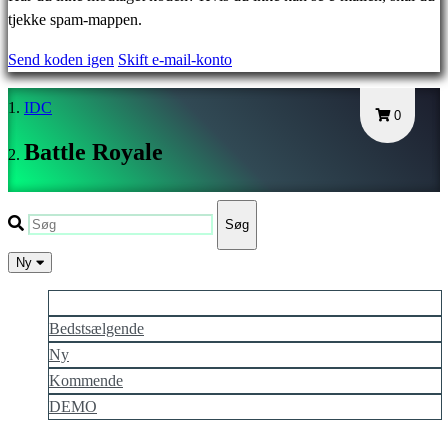
EL
tjekke spam-mappen.
EN
Send koden igen
Skift e-mail-konto
ES
FI
IDC
FR
0
HR
Battle Royale
IT
JA
KO
Søg
NL
NO
Ny
PL
Mere populær
PT
Bedstsælgende
RO
Ny
RU
SR
Kommende
SV
DEMO
TH