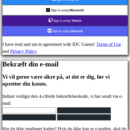
FAQ
Sign in using
Microsoft
Konto
Sign in using
Twitch
Sign in using
Discord
Registrering
I have read and am in agreement with IDC Games'
Terms of Use
Login
and
Privacy Policy
.
Glemt
dit
Bekræft din e-mail
kodeord?
Vi vil gerne være sikre på, at det er dig, før vi
Skift
opretter din konto.
sprog
Indtast venligst den 4-cifrede bekræftelseskode, vi har sendt via e-
AR
mail:
BS
CS
DA
DE
Har du ikke modtaget koden? Hvis du ikke kan se e-mailen, skal du