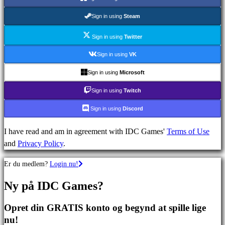
Strategispil
Eventyrspil
Sign in using
Steam
MMO
spil
Sign in using
Twitter
RPG
Sign in using
VK
spil
Sign in using
Microsoft
Sportsspil
Skydespil
Sign in using
Twitch
Racing
Sign in using
Discord
games
Casual
I have read and am in agreement with IDC Games'
Terms of Use
games
and
Privacy Policy
.
Indie
games
Er du medlem?
Login nu!
Simulation
games
Ny på IDC Games?
Puzzle
games
Opret din GRATIS konto og begynd at spille lige
Fighting
nu!