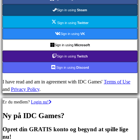
Strategispil
Eventyrspil
Sign in using
Steam
MMO
spil
Sign in using
Twitter
RPG
Sign in using
VK
spil
Sign in using
Microsoft
Sportsspil
Skydespil
Sign in using
Twitch
Racing
Sign in using
Discord
games
Casual
I have read and am in agreement with IDC Games'
Terms of Use
games
and
Privacy Policy
.
Indie
games
Er du medlem?
Login nu!
Simulation
games
Ny på IDC Games?
Puzzle
games
Opret din GRATIS konto og begynd at spille lige
Fighting
nu!