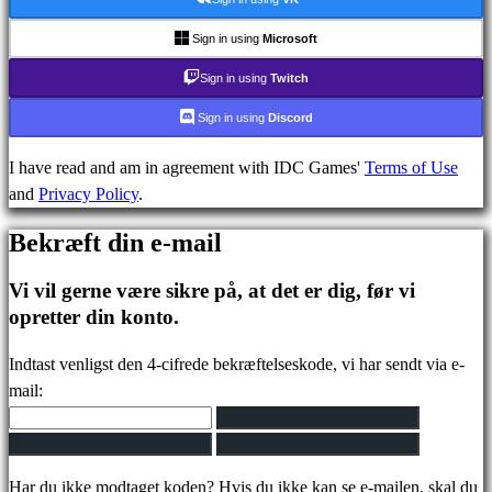
FAQ
Sign in using
Microsoft
Konto
Sign in using
Twitch
Sign in using
Discord
Registrering
I have read and am in agreement with IDC Games'
Terms of Use
Login
and
Privacy Policy
.
Glemt
dit
Bekræft din e-mail
kodeord?
Vi vil gerne være sikre på, at det er dig, før vi
Skift
opretter din konto.
sprog
Indtast venligst den 4-cifrede bekræftelseskode, vi har sendt via e-
AR
mail:
BS
CS
DA
DE
Har du ikke modtaget koden? Hvis du ikke kan se e-mailen, skal du