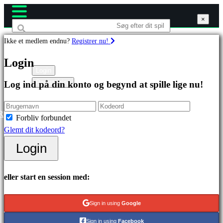
×
×
×
Ikke et medlem endnu?
Registrer nu!
Spil
Login
Login
Registrering
Log ind på din konto og begynd at spille lige nu!
Featured
spil
Nye
R
Forbliv forbundet
udgivelser
Glemt dit kodeord?
Gratis
Login
at
spille
eller start en session med:
Kategorier
Sign in using
Google
Actionspil
Sign in using
Facebook