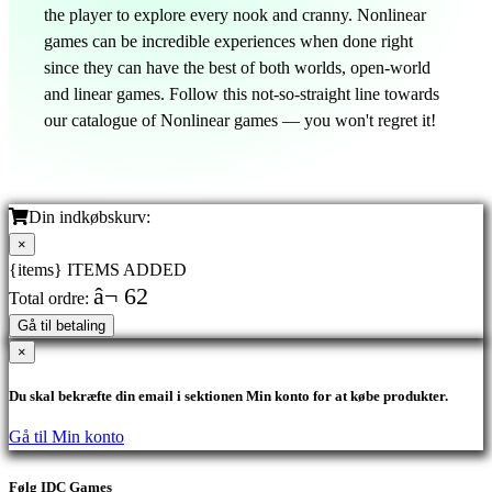
the player to explore every nook and cranny. Nonlinear
games can be incredible experiences when done right
since they can have the best of both worlds, open-world
and linear games. Follow this not-so-straight line towards
our catalogue of Nonlinear games — you won't regret it!
Din indkøbskurv:
×
{items} ITEMS ADDED
â¬ 62
Total ordre:
Gå til betaling
×
Du skal bekræfte din email i sektionen Min konto for at købe produkter.
Gå til Min konto
Følg IDC Games