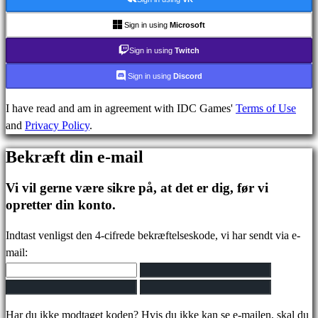
FAQ
Sign in using
Microsoft
Konto
Sign in using
Twitch
Sign in using
Discord
Registrering
I have read and am in agreement with IDC Games'
Terms of Use
Login
and
Privacy Policy
.
Glemt
dit
Bekræft din e-mail
kodeord?
Vi vil gerne være sikre på, at det er dig, før vi
Skift
opretter din konto.
sprog
Indtast venligst den 4-cifrede bekræftelseskode, vi har sendt via e-
AR
mail:
BS
CS
DA
DE
Har du ikke modtaget koden? Hvis du ikke kan se e-mailen, skal du