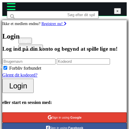
×
×
×
Ikke et medlem endnu?
Registrer nu!
Spil
Login
Login
Registrering
Log ind på din konto og begynd at spille lige nu!
Featured
spil
Nye
R
Forbliv forbundet
udgivelser
Glemt dit kodeord?
Gratis
Login
at
spille
eller start en session med:
Kategorier
Sign in using
Google
Actionspil
Sign in using
Facebook