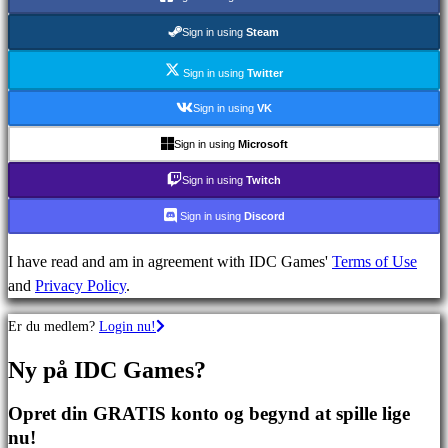
Strategispil
Eventyrspil
Sign in using
Steam
MMO
spil
Sign in using
Twitter
RPG
Sign in using
VK
spil
Sign in using
Microsoft
Sportsspil
Skydespil
Sign in using
Twitch
Racing
Sign in using
Discord
games
Casual
I have read and am in agreement with IDC Games'
Terms of Use
games
and
Privacy Policy
.
Indie
games
Er du medlem?
Login nu!
Simulation
games
Ny på IDC Games?
Puzzle
games
Opret din GRATIS konto og begynd at spille lige
Fighting
nu!