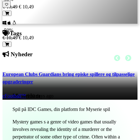
€ 10,49
€ 10,49
-50%
Tags
€ 10,49
€ 10,49
Nyheder
European Clubs Guardians bring episke spillere og tilpasselige
opgraderinger
Mysterium
eFootball™
522 days ago
Spil på IDC Games, din platform for Myserie spil
Mystery games s a genre of video games that usually
involves revealing the identity of a murderer or the
perpetrator of some other type of crime. Often within a