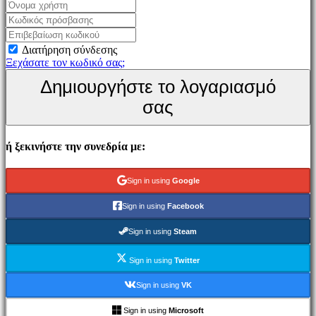
Παιχνίδι
Εκδηλώσεις
εντός
Διατήρηση σύνδεσης
παιχνιδιού
Ξεχάσατε τον κωδικό σας;
Νέα
Δημιουργήστε το λογαριασμό
Μέσα
Μαζικής
σας
Ενημέρωσης
Οδηγοί
Φόρουμ
ή ξεκινήστε την συνεδρία με:
IDC
Gifts
IDC
Sign in using
Google
Plays
Υποστήριξη
Sign in using
Facebook
FAQ
Sign in using
Steam
Λογαριασμός
Sign in using
Twitter
Εγγραφείτε
Sign in using
VK
Σύνδεση
Ξεχάσατε
Sign in using
Microsoft