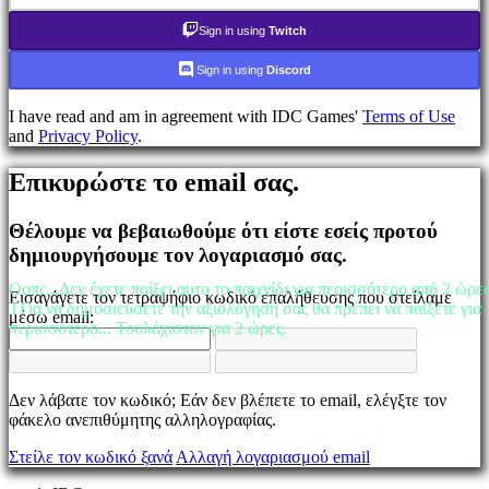
τον
κωδικό
Sign in using
Twitch
σας;
Sign in using
Discord
Αλλαγή
γλώσσας
I have read and am in agreement with IDC Games'
Terms of Use
and
Privacy Policy
.
AR
BS
Επικυρώστε το email σας.
CS
DA
DE
Θέλουμε να βεβαιωθούμε ότι είστε εσείς προτού
EL
δημιουργήσουμε τον λογαριασμό σας.
EN
ES
Οοπς...Δεν έχετε παίξει αυτο το παιχνίδι για περισσότερο από 2 ώρε
Εισαγάγετε τον τετραψήφιο κωδικό επαλήθευσης που στείλαμε
FI
TΓια να δημοσιεύσετε την αξιολόγησή σας θα πρέπει να παίξετε για
μέσω email:
FR
περισσότερο... Τουλάχιστον για 2 ώρες.
HR
IT
JA
Δεν λάβατε τον κωδικό; Εάν δεν βλέπετε το email, ελέγξτε τον
KO
φάκελο ανεπιθύμητης αλληλογραφίας.
NL
NO
Στείλε τον κωδικό ξανά
Αλλαγή λογαριασμού email
PL
PT