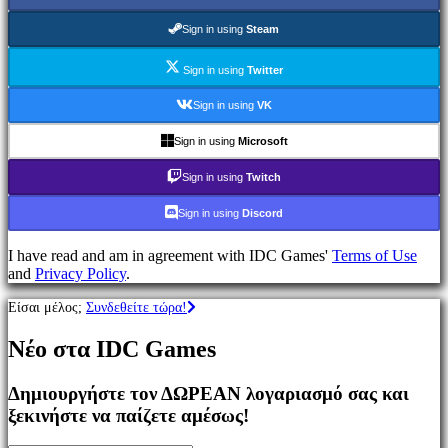
Παιχνίδια
MMO
Sign in using
Steam
Παιχνίδια
RPG
Sign in using
Twitter
Παιχνίδια
Σπορ
Sign in using
VK
Παιχνίδια
Σκοποβολής
Sign in using
Microsoft
Racing
games
Sign in using
Twitch
Casual
games
Sign in using
Discord
Indie
games
I have read and am in agreement with IDC Games'
Terms of Use
Simulation
and
Privacy Policy
.
games
Puzzle
Είσαι μέλος;
Συνδεθείτε τώρα!
games
Fighting
Νέο στα IDC Games
games
Παρουσιάσεις
Δημιουργήστε τον ΔΩΡΕΑΝ λογαριασμό σας και
ξεκινήστε να παίζετε αμέσως!
Κοινότητα