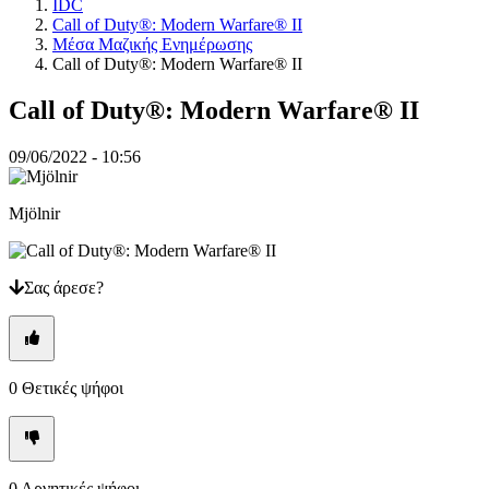
IDC
RO
Call of Duty®: Modern Warfare® II
RU
Μέσα Μαζικής Ενημέρωσης
SR
Call of Duty®: Modern Warfare® II
SV
TH
Call of Duty®: Modern Warfare® II
TR
UK
VI
09/06/2022 - 10:56
ZH
Mjölnir
Το
Παιχνίδι
Σας άρεσε?
Το
Παιχνίδι
Παιχνίδι
Εκδηλώσεις
εντός
0
Θετικές ψήφοι
παιχνιδιού
Νέα
Μέσα
Μαζικής
Ενημέρωσης
0
Αρνητικές ψήφοι