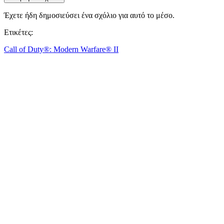
Έχετε ήδη δημοσιεύσει ένα σχόλιο για αυτό το μέσο.
Ετικέτες:
Call of Duty®: Modern Warfare® II
Ακολούθησε IDC Games
Σχετικά
Υπηρεσίες
Εργαλεία
Γωνιά Developer
Blog
Κάνε διανομή παιχνιδιών IDC Games
Όροι Χρήσης
Πολιτική απορρήτου
Cookies
Πολιτική Επιστροφής
Press kit
© IDC GAMES 2024. Με επιφύλαξη παντός δικαιώματος.
×