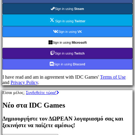
Παιχνίδια
MMO
Sign in using
Steam
Παιχνίδια
RPG
Sign in using
Twitter
Παιχνίδια
Σπορ
Sign in using
VK
Παιχνίδια
Σκοποβολής
Sign in using
Microsoft
Racing
games
Sign in using
Twitch
Casual
games
Sign in using
Discord
Indie
games
I have read and am in agreement with IDC Games'
Terms of Use
Simulation
and
Privacy Policy
.
games
Puzzle
Είσαι μέλος;
Συνδεθείτε τώρα!
games
Fighting
Νέο στα IDC Games
games
Παρουσιάσεις
Δημιουργήστε τον ΔΩΡΕΑΝ λογαριασμό σας και
ξεκινήστε να παίζετε αμέσως!
Κοινότητα