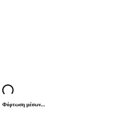
Call of Duty®: Modern Warfare® II
Call of Duty®: Modern Warfare® II
Call of Duty®: Modern Warfare® II
Call of Duty®: Modern Warfare® II
Call of Duty®: Modern Warfare® II
Call of Duty®: Modern Warfare® II
Loading...
Φόρτωση μέσων...