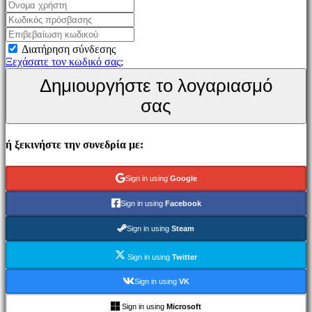
Παιχνίδι
Εκδηλώσεις
εντός
Διατήρηση σύνδεσης
παιχνιδιού
Ξεχάσατε τον κωδικό σας;
Νέα
Δημιουργήστε το λογαριασμό
Μέσα
Μαζικής
σας
Ενημέρωσης
Οδηγοί
Φόρουμ
ή ξεκινήστε την συνεδρία με:
IDC
Gifts
IDC
Sign in using
Google
Plays
Υποστήριξη
Sign in using
Facebook
FAQ
Sign in using
Steam
Λογαριασμός
Sign in using
Twitter
Εγγραφείτε
Sign in using
VK
Σύνδεση
Ξεχάσατε
Sign in using
Microsoft