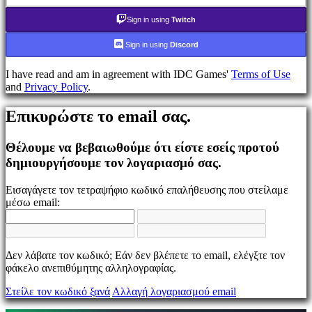
τον
κωδικό
Sign in using
Twitch
σας;
Sign in using
Discord
Αλλαγή
γλώσσας
I have read and am in agreement with IDC Games'
Terms of Use
and
Privacy Policy
.
AR
BS
Επικυρώστε το email σας.
CS
DA
DE
Θέλουμε να βεβαιωθούμε ότι είστε εσείς προτού
EL
δημιουργήσουμε τον λογαριασμό σας.
EN
ES
Εισαγάγετε τον τετραψήφιο κωδικό επαλήθευσης που στείλαμε
FI
μέσω email:
FR
HR
IT
JA
Δεν λάβατε τον κωδικό; Εάν δεν βλέπετε το email, ελέγξτε τον
KO
φάκελο ανεπιθύμητης αλληλογραφίας.
NL
NO
Στείλε τον κωδικό ξανά
Αλλαγή λογαριασμού email
PL
PT