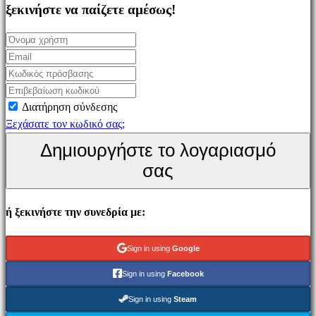
Simulation
ξεκινήστε να παίζετε αμέσως!
games
Puzzle
games
Fighting
games
Διατήρηση σύνδεσης
Παρουσιάσεις
Ξεχάσατε τον κωδικό σας;
Δημιουργήστε το λογαριασμό
Κοινότητα
σας
Gameplays
ή ξεκινήστε την συνεδρία με:
Εκδηλώσεις
εντός
παιχνιδιού
Sign in using
Google
Νέα
Sign in using
Facebook
Μέσα
Μαζικής
Sign in using
Steam