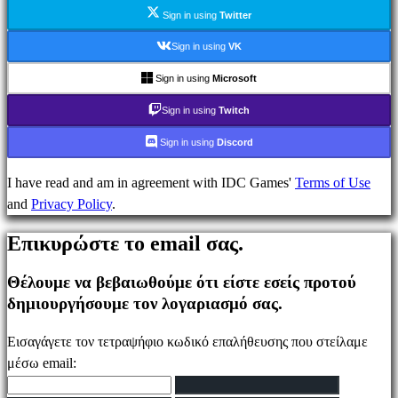
Ενημέρωσης
Sign in using
Twitter
Οδηγοί
Φόρουμ
Sign in using
VK
IDC
Sign in using
Microsoft
Plays
IDC
Sign in using
Twitch
Gifts
Sign in using
Discord
Υποστήριξη
FAQ
I have read and am in agreement with IDC Games'
Terms of Use
and
Privacy Policy
.
Λογαριασμός
Επικυρώστε το email σας.
Θέλουμε να βεβαιωθούμε ότι είστε εσείς προτού
Εγγραφείτε
δημιουργήσουμε τον λογαριασμό σας.
Σύνδεση
Ξεχάσατε
Εισαγάγετε τον τετραψήφιο κωδικό επαλήθευσης που στείλαμε
τον
μέσω email:
κωδικό
σας;