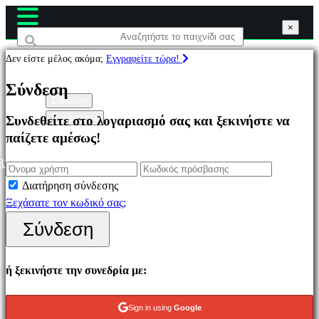
×
×
×
Δεν είστε μέλος ακόμα;
Εγγραφείτε τώρα!
Παιχνίδια
Σύνδεση
Σύνδεση
Εγγραφείτε
Συνδεθείτε στο λογαριασμό σας και ξεκινήστε να
Επιλεγμένο
παίζετε αμέσως!
Νέα
παιχνίδια
R
Παιχνίδια
Διατήρηση σύνδεσης
να
Ξεχάσατε τον κωδικό σας;
παίξετε
Σύνδεση
δωρεάν
Κατηγορίες
ή ξεκινήστε την συνεδρία με:
Παιχνίδια
Sign in using
Google