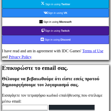
Ενημέρωσης
Sign in using
Twitter
Οδηγοί
Φόρουμ
Sign in using
VK
IDC
Sign in using
Microsoft
Plays
IDC
Sign in using
Twitch
Gifts
Sign in using
Discord
Υποστήριξη
FAQ
I have read and am in agreement with IDC Games'
Terms of Use
and
Privacy Policy
.
Λογαριασμός
Επικυρώστε το email σας.
Θέλουμε να βεβαιωθούμε ότι είστε εσείς προτού
Εγγραφείτε
δημιουργήσουμε τον λογαριασμό σας.
Σύνδεση
Ξεχάσατε
Εισαγάγετε τον τετραψήφιο κωδικό επαλήθευσης που στείλαμε
τον
μέσω email:
κωδικό
σας;