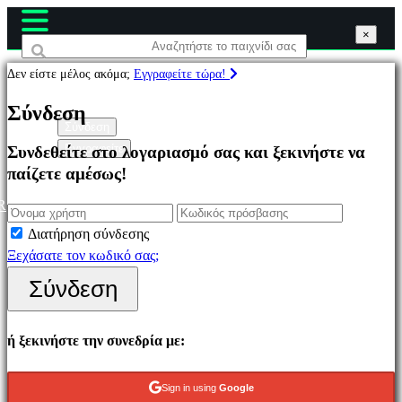
×
×
×
Δεν είστε μέλος ακόμα;
Εγγραφείτε τώρα!
Παιχνίδια
Σύνδεση
Σύνδεση
Εγγραφείτε
Συνδεθείτε στο λογαριασμό σας και ξεκινήστε να
Επιλεγμένο
παίζετε αμέσως!
Νέα
παιχνίδια
R
Παιχνίδια
Διατήρηση σύνδεσης
να
Ξεχάσατε τον κωδικό σας;
παίξετε
Σύνδεση
δωρεάν
Κατηγορίες
ή ξεκινήστε την συνεδρία με:
Παιχνίδια
Sign in using
Google