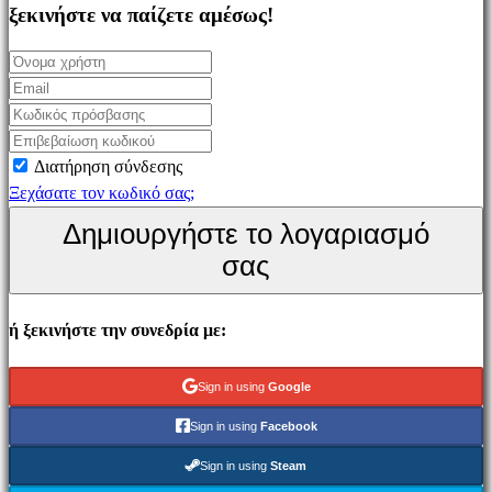
Simulation
ξεκινήστε να παίζετε αμέσως!
games
Puzzle
games
Fighting
games
Διατήρηση σύνδεσης
Παρουσιάσεις
Ξεχάσατε τον κωδικό σας;
Δημιουργήστε το λογαριασμό
Κοινότητα
σας
Gameplays
ή ξεκινήστε την συνεδρία με:
Εκδηλώσεις
εντός
παιχνιδιού
Sign in using
Google
Νέα
Sign in using
Facebook
Μέσα
Μαζικής
Sign in using
Steam