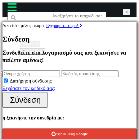
×
×
×
Δεν είστε μέλος ακόμα;
Εγγραφείτε τώρα!
Παιχνίδια
Σύνδεση
Σύνδεση
Εγγραφείτε
Συνδεθείτε στο λογαριασμό σας και ξεκινήστε να
Επιλεγμένο
παίζετε αμέσως!
Νέα
παιχνίδια
R
Παιχνίδια
Διατήρηση σύνδεσης
να
Ξεχάσατε τον κωδικό σας;
παίξετε
Σύνδεση
δωρεάν
Κατηγορίες
ή ξεκινήστε την συνεδρία με:
Παιχνίδια
Sign in using
Google