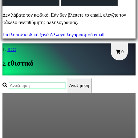
Αλλαγή
Δεν λάβατε τον κωδικό; Εάν δεν βλέπετε το email, ελέγξτε τον
γλώσσας
φάκελο ανεπιθύμητης αλληλογραφίας.
Στείλε τον κωδικό ξανά
Αλλαγή λογαριασμού email
AR
BS
IDC
CS
0
DA
εθιστικό
DE
EL
EN
Αναζήτηση
ES
FI
FR
HR
IT
JA
KO