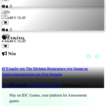
-50%
€ 10,49
€ 10,49
-50%
Ετικέτες
€ 10,49
€ 10,49
Νέα
Η Έναρξη του The Division Resurgence στο Steam με
Διαλειτουργικότητα και Νέα Ιστορία
εθιστικό
Tom Clancy's The Division Resurgence
48 mins ago
Play on IDC Games, your platform for Assessments
games