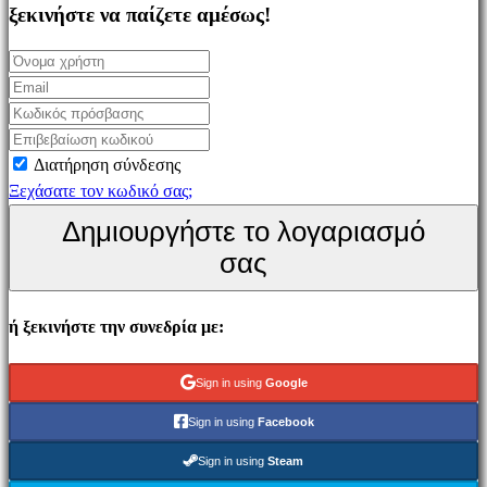
Simulation
ξεκινήστε να παίζετε αμέσως!
games
Puzzle
games
Fighting
games
Διατήρηση σύνδεσης
Παρουσιάσεις
Ξεχάσατε τον κωδικό σας;
Δημιουργήστε το λογαριασμό
Κοινότητα
σας
Gameplays
ή ξεκινήστε την συνεδρία με:
Εκδηλώσεις
εντός
παιχνιδιού
Sign in using
Google
Νέα
Sign in using
Facebook
Μέσα
Μαζικής
Sign in using
Steam