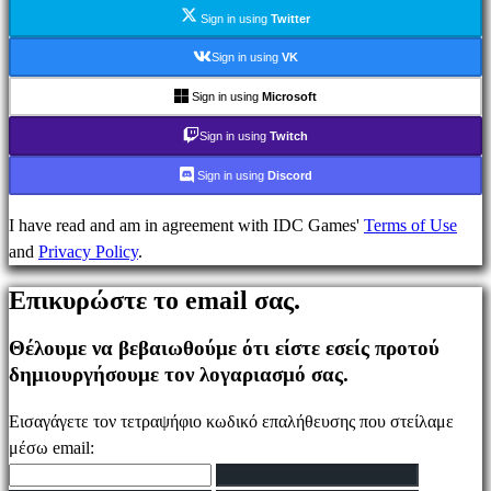
Ενημέρωσης
Sign in using
Twitter
Οδηγοί
Φόρουμ
Sign in using
VK
IDC
Sign in using
Microsoft
Plays
IDC
Sign in using
Twitch
Gifts
Sign in using
Discord
Υποστήριξη
FAQ
I have read and am in agreement with IDC Games'
Terms of Use
and
Privacy Policy
.
Λογαριασμός
Επικυρώστε το email σας.
Θέλουμε να βεβαιωθούμε ότι είστε εσείς προτού
Εγγραφείτε
δημιουργήσουμε τον λογαριασμό σας.
Σύνδεση
Ξεχάσατε
Εισαγάγετε τον τετραψήφιο κωδικό επαλήθευσης που στείλαμε
τον
μέσω email:
κωδικό
σας;