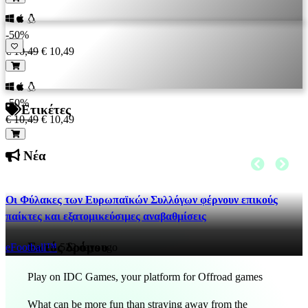
-50%
€ 10,49
€ 10,49
-50%
Ετικέτες
€ 10,49
€ 10,49
Νέα
Οι Φύλακες των Ευρωπαϊκών Συλλόγων φέρνουν επικούς
παίκτες και εξατομικεύσιμες αναβαθμίσεις
Εκτός δρόμου
eFootball™
522 days ago
Play on IDC Games, your platform for Offroad games
What can be more fun than straying away from the