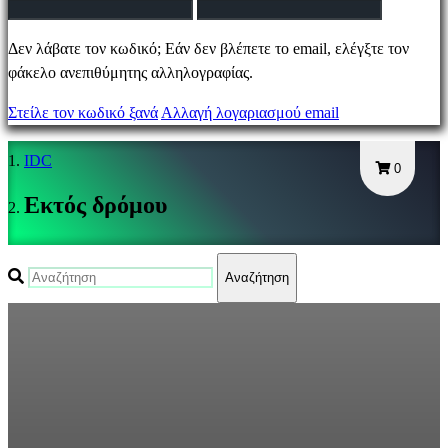
Αλλαγή
Δεν λάβατε τον κωδικό; Εάν δεν βλέπετε το email, ελέγξτε τον
γλώσσας
φάκελο ανεπιθύμητης αλληλογραφίας.
Στείλε τον κωδικό ξανά
Αλλαγή λογαριασμού email
AR
BS
IDC
CS
0
DA
Εκτός δρόμου
DE
EL
EN
Αναζήτηση
ES
FI
FR
HR
IT
JA
KO