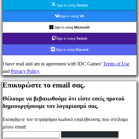
Ενημέρωσης
Sign in using
Twitter
Οδηγοί
Φόρουμ
Sign in using
VK
IDC
Sign in using
Microsoft
Plays
IDC
Sign in using
Twitch
Gifts
Sign in using
Discord
Υποστήριξη
FAQ
I have read and am in agreement with IDC Games'
Terms of Use
and
Privacy Policy
.
Λογαριασμός
Επικυρώστε το email σας.
Θέλουμε να βεβαιωθούμε ότι είστε εσείς προτού
Εγγραφείτε
δημιουργήσουμε τον λογαριασμό σας.
Σύνδεση
Ξεχάσατε
Εισαγάγετε τον τετραψήφιο κωδικό επαλήθευσης που στείλαμε
τον
μέσω email:
κωδικό
σας;