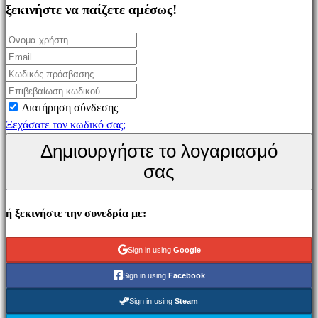
Simulation
ξεκινήστε να παίζετε αμέσως!
games
Puzzle
games
Fighting
games
Διατήρηση σύνδεσης
Παρουσιάσεις
Ξεχάσατε τον κωδικό σας;
Δημιουργήστε το λογαριασμό
Κοινότητα
σας
Gameplays
ή ξεκινήστε την συνεδρία με:
Εκδηλώσεις
εντός
παιχνιδιού
Sign in using
Google
Νέα
Sign in using
Facebook
Μέσα
Μαζικής
Sign in using
Steam