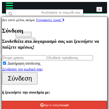
×
×
×
Δεν είστε μέλος ακόμα;
Εγγραφείτε τώρα!
Παιχνίδια
Σύνδεση
Σύνδεση
Εγγραφείτε
Συνδεθείτε στο λογαριασμό σας και ξεκινήστε να
Επιλεγμένο
παίζετε αμέσως!
Νέα
παιχνίδια
R
Παιχνίδια
Διατήρηση σύνδεσης
να
Ξεχάσατε τον κωδικό σας;
παίξετε
Σύνδεση
δωρεάν
Κατηγορίες
ή ξεκινήστε την συνεδρία με:
Παιχνίδια
Sign in using
Google