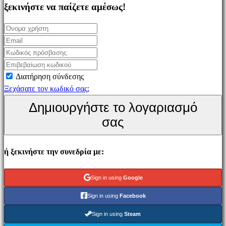
Simulation
ξεκινήστε να παίζετε αμέσως!
games
Puzzle
games
Fighting
games
Διατήρηση σύνδεσης
Παρουσιάσεις
Ξεχάσατε τον κωδικό σας;
Δημιουργήστε το λογαριασμό
Κοινότητα
σας
Gameplays
ή ξεκινήστε την συνεδρία με:
Εκδηλώσεις
εντός
παιχνιδιού
Sign in using
Google
Νέα
Sign in using
Facebook
Μέσα
Μαζικής
Sign in using
Steam