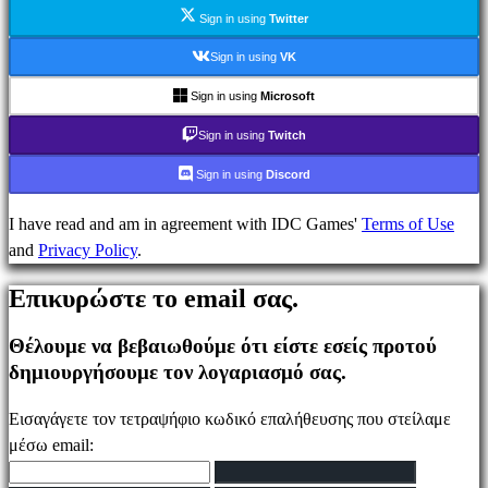
Ενημέρωσης
Sign in using
Twitter
Οδηγοί
Φόρουμ
Sign in using
VK
IDC
Sign in using
Microsoft
Plays
IDC
Sign in using
Twitch
Gifts
Sign in using
Discord
Υποστήριξη
FAQ
I have read and am in agreement with IDC Games'
Terms of Use
and
Privacy Policy
.
Λογαριασμός
Επικυρώστε το email σας.
Θέλουμε να βεβαιωθούμε ότι είστε εσείς προτού
Εγγραφείτε
δημιουργήσουμε τον λογαριασμό σας.
Σύνδεση
Ξεχάσατε
Εισαγάγετε τον τετραψήφιο κωδικό επαλήθευσης που στείλαμε
τον
μέσω email:
κωδικό
σας;