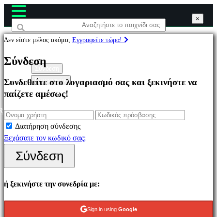
×
×
×
Δεν είστε μέλος ακόμα;
Εγγραφείτε τώρα!
Παιχνίδια
Σύνδεση
Σύνδεση
Εγγραφείτε
Συνδεθείτε στο λογαριασμό σας και ξεκινήστε να
Επιλεγμένο
παίζετε αμέσως!
Νέα
παιχνίδια
R
Παιχνίδια
Διατήρηση σύνδεσης
να
Ξεχάσατε τον κωδικό σας;
παίξετε
Σύνδεση
δωρεάν
Κατηγορίες
ή ξεκινήστε την συνεδρία με:
Παιχνίδια
Sign in using
Google